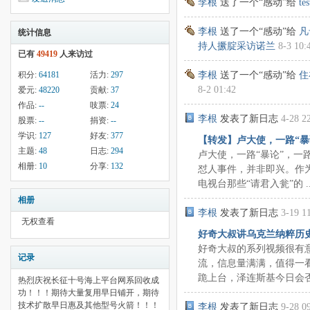
李根
送了一个“感动”给
tes
李根
送了一个“感动”给
凡
统计信息
持人撅腚采访诺兰
8-3 10:
已有
49419
人来访过
李根
送了一个“感动”给
住
积分:
64181
活力:
297
8-2 01:42
爱元:
48220
贡献:
37
作品:
--
吱票:
24
李根
发表了新日志
4-28 2
股票:
--
捐资:
--
学识:
127
好友:
377
【转发】卢大使，一路“暴
主题:
48
日志:
294
卢大使，一路“暴论”，一
相册:
10
分享:
132
怼人事件，并非即兴。作
电视台那些“请君入瓮”的 ..
相册
李根
发表了新日志
3-19 1
无权查看
好奇大叔讲乌克兰纳粹历
好奇大叔的系列视频很有
记录
流，信息量满满，值得一
跪上台，泽连斯基今日会否再
热烈庆祝长征十号海上平台网系回收成
功！！！期待大量复用早日铺开，期待
技术扩散早日惠及其他型号火箭！！！
李根
发表了新日志
9-28 0