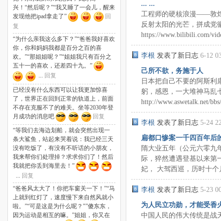
... ...
兴！“然后呢？”“我又睡了一会儿，醒来
工程师的硬核浪漫——敦煌
发现他把ipad拿走了”
回
反射太阳的光芒，拼成党
复
https://www.bilibili.com/v
“为什么亲我这么多下？”“爸爸我好喜欢
你，你和妈妈我都是百分之百的喜
李根
发表了新日志
6-12 0
欢。”“那姐姐呢？”“姐姐我只有百分之
五十一的喜欢，还差四十九。”
己所不欲，务施于人
...
回复
日本把自己不要的阿斯利
已经没有什么东西可以让我更加惊喜
躬，感恩，一大堆神马乱
了，世界正在回到正常的轨道上，前面
http://www.aswetalk.net/bb
不存在克服不了的难关。坐等2030年登
月成功的消息吧
回复
李根
发表了新日志
5-24 2
“等我们去海边划船，就会突然出现一
扁都口惨案一千四百年后
条大鲨鱼，站起来哭着说：我已经三天
隋大业五年（公元六零九
没有吃饭了，有没有不听话的小朋友，
我来帮你们处理掉？求求你们了！然后
际，猝然遭遇登基以来第
我就把你丢到海里去！”
妃， 大驾西巡，历时十个月
...
回复
“爸爸风太大了！你把车窗关一下！”“马
李根
发表了新日志
5-23 0
上就到红灯了，速度慢下来自然风就小
为人民立功勋，才能受香
啦。”“可是这是为什么呢？"”傻东东，
中国人民的伟大传统是战
因为运动是相互的嘛。”姐姐，你又在