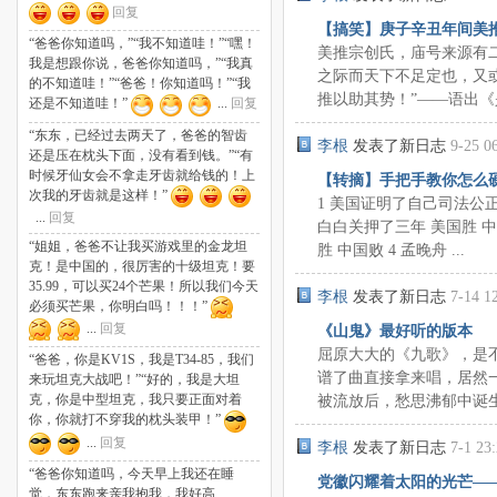
回复
【搞笑】庚子辛丑年间美
“爸爸你知道吗，”“我不知道哇！”“嘿！
美推宗创氏，庙号来源有
我是想跟你说，爸爸你知道吗，”“我真
之际而天下不足定也，又
的不知道哇！”“爸爸！你知道吗！”“我
推以助其势！”——语出《是，
还是不知道哇！”
...
回复
“东东，已经过去两天了，爸爸的智齿
李根
发表了新日志
9-25 0
还是压在枕头下面，没有看到钱。”“有
时候牙仙女会不拿走牙齿就给钱的！上
【转摘】手把手教你怎么
次我的牙齿就是这样！”
1 美国证明了自己司法公正
...
回复
白白关押了三年 美国胜 中
“姐姐，爸爸不让我买游戏里的金龙坦
胜 中国败 4 孟晚舟 ...
克！是中国的，很厉害的十级坦克！要
35.99，可以买24个芒果！所以我们今天
李根
发表了新日志
7-14 1
必须买芒果，你明白吗！！！”
...
回复
《山鬼》最好听的版本
屈原大大的《九歌》，是
“爸爸，你是KV1S，我是T34-85，我们
谱了曲直接拿来唱，居然
来玩坦克大战吧！”“好的，我是大坦
被流放后，愁思沸郁中诞生的
克，你是中型坦克，我只要正面对着
你，你就打不穿我的枕头装甲！”
...
回复
李根
发表了新日志
7-1 23
“爸爸你知道吗，今天早上我还在睡
党徽闪耀着太阳的光芒——
觉，东东跑来亲我抱我，我好高