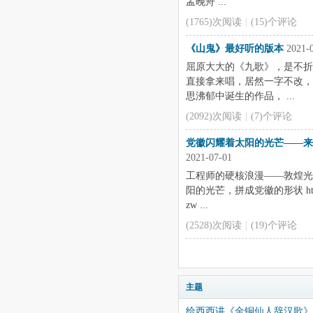
孟晚舟 ...
(1765)次阅读
|
(15)个评论
《山鬼》最好听的版本
2021-0
屈原大大的《九歌》，是不折
直接拿来唱，居然一字不改，
思沸郁中诞生的作品， ...
(2092)次阅读
|
(7)个评论
党徽闪耀着太阳的光芒——来自光棱
2021-07-01
工程师的硬核浪漫——敦煌光
阳的光芒，拼成党徽的形状 https://ww
zw ...
(2528)次阅读
|
(19)个评论
主题
给西西讲《金铜仙人辞汉歌》