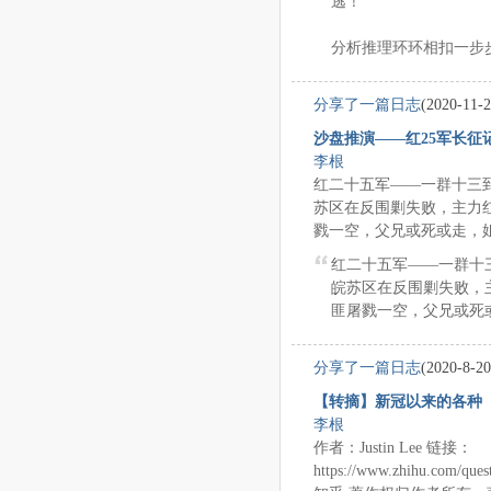
逃！
分析推理环环相扣一步步还
分享了一篇日志
(2020-11-2
沙盘推演——红25军长征
李根
红二十五军——一群十三
苏区在反围剿失败，主力
戮一空，父兄或死或走，姐妹
红二十五军——一群十
皖苏区在反围剿失败，
匪屠戮一空，父兄或死或
分享了一篇日志
(2020-8-20
【转摘】新冠以来的各种
李根
作者：Justin Lee 链接：
https://www.zhihu.com/qu