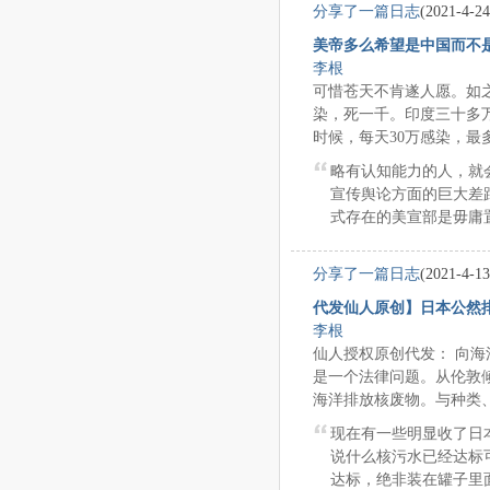
分享了一篇日志
(2021-4-24
美帝多么希望是中国而不
李根
可惜苍天不肯遂人愿。如之
染，死一千。印度三十多万
时候，每天30万感染，最多一
略有认知能力的人，就
宣传舆论方面的巨大差
式存在的美宣部是毋庸置
分享了一篇日志
(2021-4-13
代发仙人原创】日本公然
李根
仙人授权原创代发： 向
是一个法律问题。从伦敦
海洋排放核废物。与种类、浓
现在有一些明显收了日
说什么核污水已经达标
达标，绝非装在罐子里面