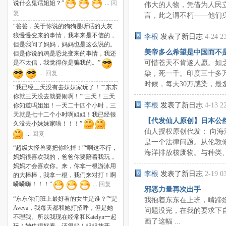
说什么鬼话姐姐？”
...
回
伟大的人物，凭借为人民
复
言，此之谓不朽——他们身后
“爸爸，关于你说的狗狗是听话的大灰
狼慢慢变来的事情，我本来是不信的，
李根
发表了新日志
4-24 2
但是我问了妈妈，妈妈也是这么说的。
美帝多么希望是中国而不
但是你说的鸡是恐龙变来的事情，我还
可惜苍天不肯遂人愿。如之
是不太信，我觉得你是骗我的。”
染，死一千。印度三十多万
...
回复
时候，每天30万感染，最多一
“我已经三天没有去妹妹家玩了！”“东东
你就三天没去就要闹啊！”“三天！三天
李根
发表了新日志
4-13 2
你知道吗姐姐！一天二十四个小时，三
天就是七十二个小时啊姐姐！我已经很
【代发仙人原创】日本公
久没去小妹妹家啦！！！”
仙人授权原创代发： 向
...
回复
是一个法律问题。从伦敦
“超级大怪兽要把你吃掉！”“啊这不行，
海洋排放核废物。与种类、浓
妈妈很喜欢我的，爸爸你要陪着我玩，
妈妈才会喜欢你。来，你拿一根游泳用
李根
发表了新日志
2-19 0
的大棒棒，我拿一根，我们来对打！啊
嗬嗬嗨！！！”
...
回复
邪恶力量再次出手
“东东你们班上最好看的女生是谁？”“是
我抱着东东在上班，啃蹄
Aveya，我每天都和她打招呼，但是她
问题没完，在我的要求下
不理我。所以我现在经常和Katelyn一起
画了这幅 ...
玩！她也很好看，还很好！姐姐放开