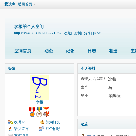
爱吱声
返回首页
李根的个人空间
http://aswetalk.net/bbs/?1087
[收藏]
[复制]
[分享]
[RSS]
空间首页
动态
记录
日志
相册
主
头像
个人资料
邀请人／推荐人
冰蚁
生肖
马
星座
摩羯座
李根
收听TA
加为好友
动态
给我留言
打个招呼
发送消息