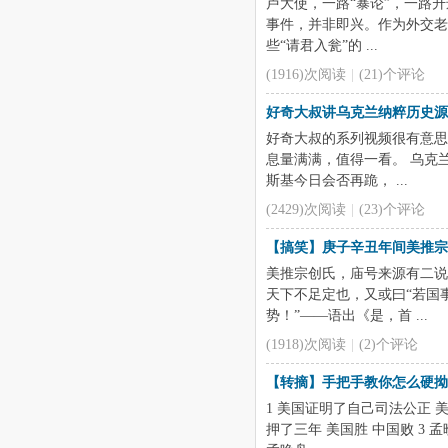
卢大使，一路“暴论”，一路
事件，并非即兴。作为外交老
些“请君入瓮”的 ...
(1916)次阅读
|
(21)个评论
好奇大叔讲乌克兰纳粹历史源
好奇大叔的系列视频很有意思
息量满满，值得一看。 乌克
斯基今日会否再跪， ...
(2429)次阅读
|
(23)个评论
【搞笑】庚子辛丑年间美推宗
美推宗创氏，庙号来源有二说
天下不足定也，又或曰“若国
势！”——语出《是，首 ...
(1918)次阅读
|
(2)个评论
【转摘】手把手教你怎么硬拗
1 美国证明了自己司法公正 
押了三年 美国胜 中国败 3 