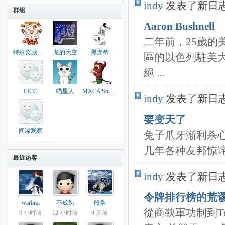
indy
发表了新日
群组
Aaron Bushnell
二年前，25歲的美國
特殊奖励红包群
龙的天空
黑虎帮
區的以色列駐美
絕 ...
FICC
喵星人
MACA Studio
indy
发表了新日
要变天了
间谍观察
兔子爪牙渐利杀
几年各种友邦惊诧
最近访客
indy
发表了新日
令牌排行榜的荒
warbrai
不成熟
熊掌
從商鞅軍功制到To
9 小时前
12 小时前
4 天前