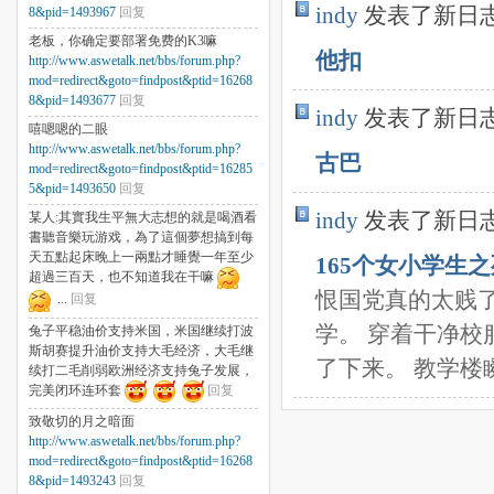
indy
发表了新日
8&pid=1493967
回复
老板，你确定要部署免费的K3嘛
他扣
http://www.aswetalk.net/bbs/forum.php?
mod=redirect&goto=findpost&ptid=16268
8&pid=1493677
回复
indy
发表了新日
嘻嗯嗯的二眼
http://www.aswetalk.net/bbs/forum.php?
古巴
mod=redirect&goto=findpost&ptid=16285
5&pid=1493650
回复
indy
发表了新日
某人:其實我生平無大志想的就是喝酒看
書聽音樂玩游戏，為了這個夢想搞到每
天五點起床晚上一兩點才睡覺一年至少
165个女小学生之
超過三百天，也不知道我在干嘛
恨国党真的太贱
...
回复
学。 穿着干净校
兔子平稳油价支持米国，米国继续打波
斯胡赛提升油价支持大毛经济，大毛继
了下来。 教学楼瞬间
续打二毛削弱欧洲经济支持兔子发展，
完美闭环连环套
回复
致敬切的月之暗面
http://www.aswetalk.net/bbs/forum.php?
mod=redirect&goto=findpost&ptid=16268
8&pid=1493243
回复