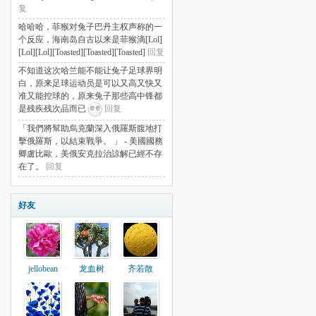
复
哈哈哈，菲猴对兔子巴丹主权声称的一
个反应，海南岛自古以来是菲猴滴[Lol]
[Lol][Lol][Toasted][Toasted][Toasted]
回复
不知道这次哈兰能不能让兔子足球界明
白，原来足球运动员是可以又高又快又
准又能控球的，原来兔子那些高中锋都
是残疾残次品而已
回复
「我們將幫助烏克蘭深入俄羅斯腹地打
擊俄羅斯，以結束戰爭。 」 - 美國國務
卿盧比歐，美俄安克拉治諒解已經不存
在了。
回复
好友
jellobean
龙血树
齐若散