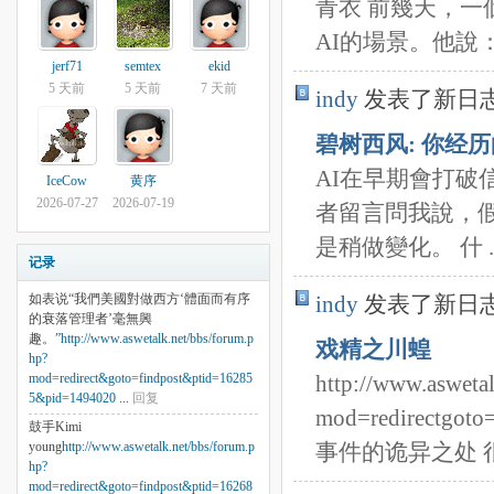
青衣 前幾天，
AI的場景。他說： .
jerf71
semtex
ekid
5 天前
5 天前
7 天前
indy
发表了新日
碧树西风: 你经
AI在早期會打破
IceCow
黄序
2026-07-27
2026-07-19
者留言問我說，
是稍做變化。 什 ..
记录
如表说“我們美國對做西方‘體面而有序
indy
发表了新日
的衰落管理者’毫無興
趣。”
http://www.aswetalk.net/bbs/forum.p
戏精之川蝗
hp?
mod=redirect&goto=findpost&ptid=16285
http://www.asweta
5&pid=1494020
...
回复
mod=redirectgo
鼓手Kimi
young
http://www.aswetalk.net/bbs/forum.p
事件的诡异之处 很
hp?
mod=redirect&goto=findpost&ptid=16268