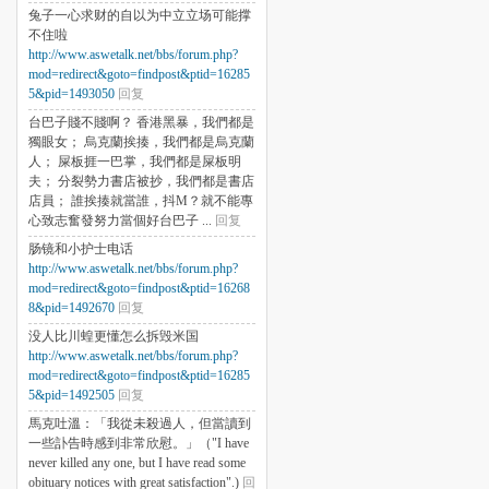
兔子一心求财的自以为中立立场可能撑
不住啦
http://www.aswetalk.net/bbs/forum.php?
mod=redirect&goto=findpost&ptid=16285
5&pid=1493050
回复
台巴子賤不賤啊？ 香港黑暴，我們都是
獨眼女； 烏克蘭挨揍，我們都是烏克蘭
人； 屎板捱一巴掌，我們都是屎板明
夫； 分裂勢力書店被抄，我們都是書店
店員； 誰挨揍就當誰，抖M？就不能專
心致志奮發努力當個好台巴子 ...
回复
肠镜和小护士电话
http://www.aswetalk.net/bbs/forum.php?
mod=redirect&goto=findpost&ptid=16268
8&pid=1492670
回复
没人比川蝗更懂怎么拆毁米国
http://www.aswetalk.net/bbs/forum.php?
mod=redirect&goto=findpost&ptid=16285
5&pid=1492505
回复
馬克吐溫：「我從未殺過人，但當讀到
一些訃告時感到非常欣慰。」（"I have
never killed any one, but I have read some
obituary notices with great satisfaction".)
回