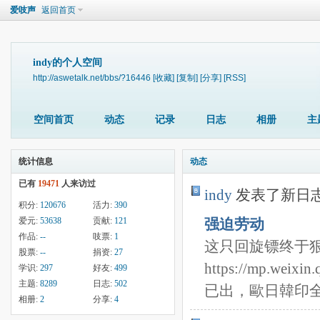
爱吱声
返回首页
indy的个人空间
http://aswetalk.net/bbs/?16446
[收藏]
[复制]
[分享]
[RSS]
空间首页
动态
记录
日志
相册
主
统计信息
动态
已有
19471
人来访过
indy
发表了新日
积分:
120676
活力:
390
爱元:
53638
贡献:
121
强迫劳动
作品:
--
吱票:
1
这只回旋镖终于
股票:
--
捐资:
27
https://mp.wei
学识:
297
好友:
499
主题:
8289
日志:
502
已出，歐日韓印全部
相册:
2
分享:
4