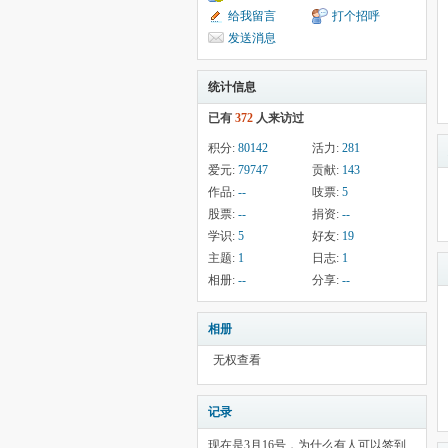
给我留言
打个招呼
发送消息
统计信息
已有
372
人来访过
积分:
80142
活力:
281
爱元:
79747
贡献:
143
作品:
--
吱票:
5
股票:
--
捐资:
--
学识:
5
好友:
19
主题:
1
日志:
1
相册:
--
分享:
--
相册
无权查看
记录
现在是3月16号，为什么有人可以签到