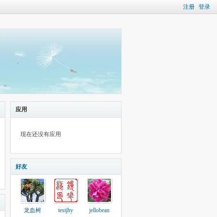
注册
登录
应用
现在还没有应用
好友
龙血树
testjhy
jellobean