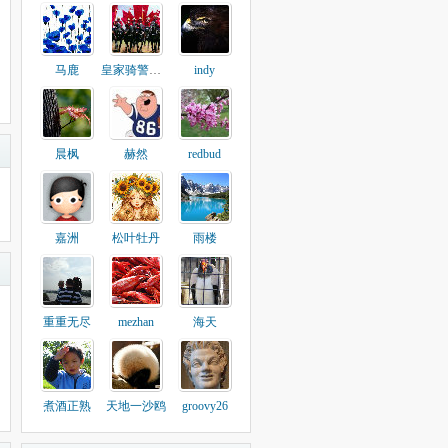
马鹿
皇家骑警总监
indy
晨枫
赫然
redbud
嘉洲
松叶牡丹
雨楼
重重无尽
mezhan
海天
煮酒正熟
天地一沙鸥
groovy26