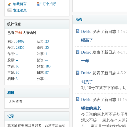
给我留言
打个招呼
发送消息
动态
统计信息
Delrio
发表了新日志
4-15 
已有
7364
人来访过
喝高了
积分:
31002
活力:
23
爱元:
28855
贡献:
35
Delrio
发表了新日志
4-14 
作品:
--
吱票:
1
股票:
--
捐资:
--
十年
学识:
63
好友:
186
主题:
36
日志:
97
Delrio
发表了新日志
4-5 2
相册:
3
分享:
--
到货了
3月18号在某东下的单，
相册
Delrio
发表了新日志
11-15
无权查看
骄傲的康老
今天说的康老可不是坛子
记录
观念不提， 康老在个人
韩国瑜在美国回复记者，台湾主流民意
长。 康真草隶篆样样皆能 .