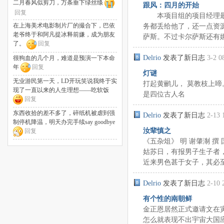
二月春风似剪刀，万条垂下绿丝绦
跟风：四月的开始
回复
本项目组的项目经理最
务都丢给他了，还一点资
在上海美术电影制片厂的撮合下，巴依
老爷终于和阿凡提冰释前嫌，成为朋友
萨斯。不过卡尔萨斯还有娜迦
了。
回复
Delrio
发表了新日志
3-2 0
很狗血的几个月，难道是预演一下本命
年
回复
灯谜
无业游民第一天，LD开玩笑说我终于实
打起黄鹂儿， 莫教枝上啼
现了一直以来的人生理想——吃软饭
是四位古人名
回复
东西收拾的差不多了，碎纸机被虐到强
Delrio
发表了新日志
2-13 
制停机降温，明天办完手续say goodbye
汝辈慎之
回复
《五杂俎》 明 谢肇淛 
姑苏日，有报男子生子者
近来男色甚于女子，其必至之
Delrio
发表了新日志
2-10 
有个性的南朝鲜
金正恩居然正式邀请文在
怎么就表现不出宇宙大国