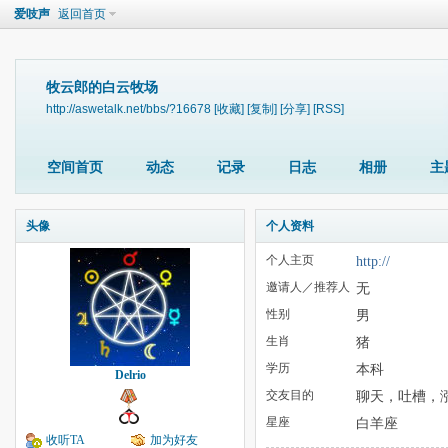
爱吱声
返回首页
牧云郎的白云牧场
http://aswetalk.net/bbs/?16678
[收藏]
[复制]
[分享]
[RSS]
空间首页
动态
记录
日志
相册
主
头像
个人资料
个人主页
http://
邀请人／推荐人
无
性别
男
生肖
猪
学历
本科
Delrio
交友目的
聊天，吐槽，
星座
白羊座
收听TA
加为好友