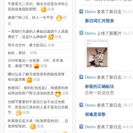
不接受九二共识。锅太办还是合并给公
安部或者国防部吧。
回复
Delrio
发表了新日志
11-5 
谢谢77的-2元，好人一生平安
回
新旧词汇对照表
复
一贯助纣为虐的人事副总裁因个人原因
Delrio
上传了新图片
11-5 
离职了，这是什么神操作
回复
明月当空叫，黄犬卧花心
回复
如此，甚好。
回复
2018年最后一次抢签，539，非常满
意，谢谢77帮主
回复
哪位坛友了解天使投资和风险投资呀，
Delrio
发表了新日志
11-3 
有问题求教
回复
标签的正确贴法
抢签得2，签到红包也是2，我感受到来
总有一款适合您
自阿达民和77帮主深深的恶意
回复
光棍节重要的不是自己会不会过光棍
Delrio
发表了新日志
10-17
节，而是自己喜欢的人是不是在过光棍
节。
回复
相逢是首歌
听着新总监大谈《给加西亚的信》，总
觉得怪怪的。
回复
Delrio
发表了新日志
4-8 1