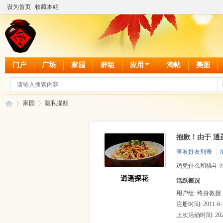
设为首页
收藏本站
门户
广场
家园
群组
应用
淘帖
美图
家园
隐私提醒
抱歉！由于 逍
爱
›
›
查看好友列表
|
鸡凭什么和猫斗
逍遥探花
活跃概况
用户组:
终身教授
注册时间: 2011-6-1
上次活动时间: 2026-