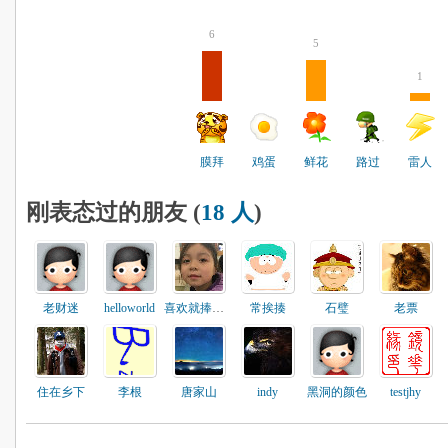
6
5
1
膜拜
鸡蛋
鲜花
路过
雷人
刚表态过的朋友 (
18 人
)
老财迷
helloworld
喜欢就捧捧场
常挨揍
石璧
老票
住在乡下
李根
唐家山
indy
黑洞的颜色
testjhy