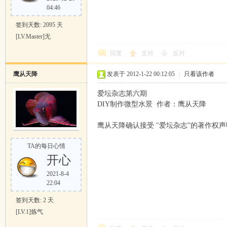
04:46
签到天数: 2095 天
[LV.Master]无
回复
支持
反对
鹰从天降
发表于 2012-1-22 00:12:05
|
只看该作者
爱坛杂志第六期
DIY制作微型水景 作者：鹰从天降
鹰从天降确认接受 "爱坛杂志”的著作权声
TA的每日心情
开心
2021-8-4
22:04
签到天数: 2 天
[LV.1]炼气