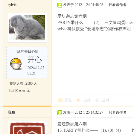
sylvia
发表于 2012-1-24 01:46:03
|
只看该作者
爱坛杂志第六期
PARTY带什么——（2） 三文鱼鸡蛋bites
sylvia确认接受 "爱坛杂志”的著作权声明
TA的每日心情
开心
2024-12-27
05:21
签到天数: 2186 天
[LV.Master]无
回复
支持
反对
容易
发表于 2012-1-25 14:32:27
|
只看该作者
爱坛杂志第六期
15, PARTY带什么——（1), (3), (4