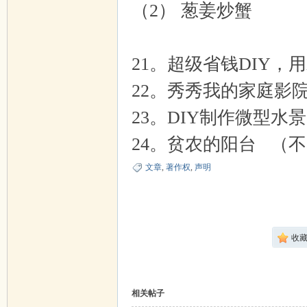
（2） 葱姜炒蟹
21。超级省钱DIY
22。秀秀我的家庭影
23。DIY制作微型水
24。贫农的阳台 （不
文章
,
著作权
,
声明
收
相关帖子