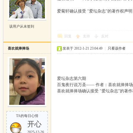
爱菊轩确认接受 "爱坛杂志”的著作权声明
该用户从未签到
回复
支持
反对
喜欢就捧捧场
发表于 2012-1-21 23:04:49
|
只看该作者
爱坛杂志第六期
百鬼夜行说万圣—— 作者：喜欢就捧捧场
喜欢就捧捧场确认接受 "爱坛杂志”的著
TA的每日心情
开心
2025-12-26