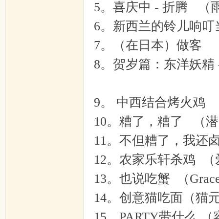
5。喜庆中 - 折腾 （
6。新西兰的铃儿响叮
7。（在日本）做客 
8。贺岁篇：东洋妖精 
9。 中西结合烤火鸡
10。糟了，糟了 （
11。不但糟了，我还
12。农家乐轩杀鸡 
13。也说吃蟹 （Grace
14。创意猫吃面（
15。PARTY带什么 （容易