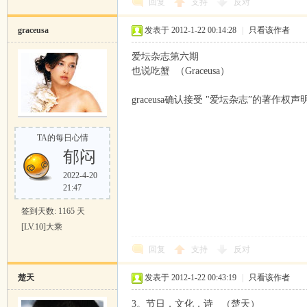
回复
支持
反对
graceusa
发表于 2012-1-22 00:14:28
|
只看该作者
爱坛杂志第六期
也说吃蟹 （Graceusa）
graceusa确认接受 "爱坛杂志”的著作权声
TA的每日心情
郁闷
2022-4-20
21:47
签到天数: 1165 天
[LV.10]大乘
回复
支持
反对
楚天
发表于 2012-1-22 00:43:19
|
只看该作者
3。节日，文化，诗 （楚天）