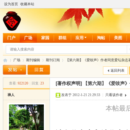
设为首页
收藏本站
门户
广场
家园
群组
应用
淘帖
美图
广场
期刊编辑
期刊订阅
【第六期】《爱吱声》作者同意爱坛杂志著作
返回列表
[著作权声明]
【第六期】《爱吱声》
查看:
922120
|
回复:
23
爱
»
›
›
›
禅人
发表于 2012-1-21 21:29:33
|
只看该作者
本帖最后由