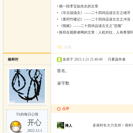
•
摘一段李宝如先生的文章
•
《吊古战场文》——二十四诗品读古文之雄浑
•
《黄冈竹楼记》——二十四诗品读古文之冲淡
•
《恨赋》——二十四诗品读古文之"悲慨"
•
陈经在观察者网的文章：人机对抗，人有希望
回复
橡树村
发表于 2012-1-21 21:40:49
|
只看该作者
签名。
凑字数
点评
TA的每日心情
开心
多谢村长大力支持！请村
禅人
2022-12-1