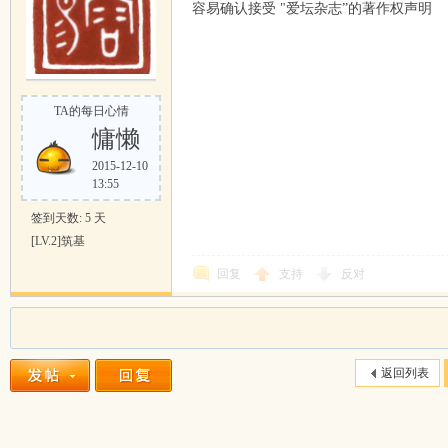
容易确认接受 "爱坛杂志”的著作权声明
TA的每日心情
慵懒
2015-12-10
13:55
签到天数: 5 天
[LV.2]筑基
回复
支持
反对
返回列表