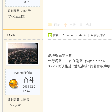
00:01
签到天数: 2488 天
[LV.Master]无
回复
支持
反对
XYZX
发表于 2012-1-21 21:47:32
|
只看该作者
爱坛杂志第六期
外行说茶——如何选茶 作者：XYZX
XYZX确认接受 "爱坛杂志”的著作权声明
TA的每日心情
奋斗
2018-12-2
12:44
签到天数: 146 天
[LV.7]分神