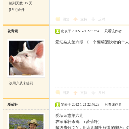
签到天数: 15 天
[LV.4]金丹
回复
支持
反对
花青素
发表于 2012-1-21 22:37:54
|
只看该作者
爱坛杂志第六期 《一个葡萄酒饮者的个
该用户从未签到
回复
支持
反对
爱菊轩
发表于 2012-1-21 22:46:28
|
只看该作者
爱坛杂志第六期
农家乐轩杀鸡 （爱菊轩）
超级省钱DIY，用水泥铺出好看的卵石小