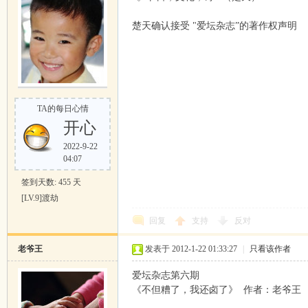
楚天确认接受 "爱坛杂志”的著作权声明
TA的每日心情
开心
2022-9-22
04:07
签到天数: 455 天
[LV.9]渡劫
回复
支持
反对
老爷王
发表于 2012-1-22 01:33:27
|
只看该作者
爱坛杂志第六期
《不但糟了，我还卤了》 作者：老爷