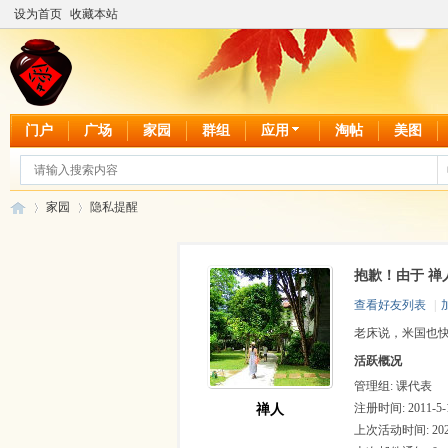
设为首页
收藏本站
门户
广场
家园
群组
应用
淘帖
美图
家园
隐私提醒
抱歉！由于 禅
爱
›
›
查看好友列表
|
老床说，米国也
活跃概况
管理组:
课代表
注册时间: 2011-5-1
禅人
上次活动时间: 2024-