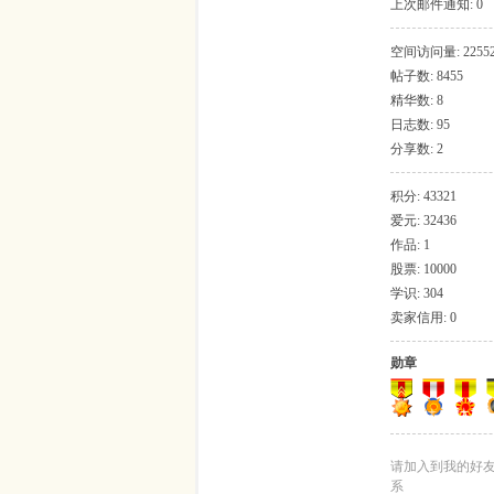
上次邮件通知: 0
吱
空间访问量: 2255
帖子数: 8455
精华数: 8
日志数: 95
分享数: 2
积分: 43321
爱元: 32436
作品: 1
股票: 10000
声
学识: 304
卖家信用: 0
勋章
请加入到我的好
系