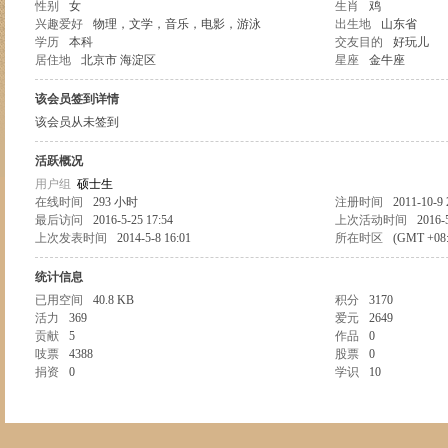
性别
女
生肖
鸡
兴趣爱好
物理，文学，音乐，电影，游泳
出生地
山东省
学历
本科
交友目的
好玩儿
居住地
北京市 海淀区
星座
金牛座
该会员签到详情
该会员从未签到
活跃概况
用户组
硕士生
在线时间
293 小时
注册时间
2011-10-9 
最后访问
2016-5-25 17:54
上次活动时间
2016-
上次发表时间
2014-5-8 16:01
所在时区
(GMT +0
统计信息
已用空间
40.8 KB
积分
3170
活力
369
爱元
2649
贡献
5
作品
0
吱票
4388
股票
0
捐资
0
学识
10