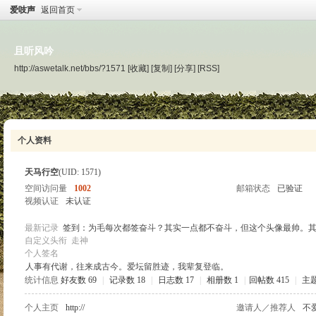
爱吱声
返回首页
且听风吟
http://aswetalk.net/bbs/?1571
[收藏]
[复制]
[分享]
[RSS]
个人资料
天马行空
(UID: 1571)
空间访问量
1002
邮箱状态
已验证
视频认证
未认证
最新记录
签到：为毛每次都签奋斗？其实一点都不奋斗，但这个头像最帅。
自定义头衔
走神
个人签名
人事有代谢，往来成古今。爱坛留胜迹，我辈复登临。
统计信息
好友数 69
|
记录数 18
|
日志数 17
|
相册数 1
|
回帖数 415
|
主题
个人主页
http://
邀请人／推荐人
不