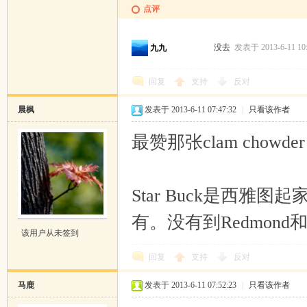
点评
没去
发表于 2013-6-11 10
九九
回复
支持
反对
晨枫
发表于 2013-6-11 07:47:32
|
只看该作者
最赞那张clam chow
Star Buck是西雅图起家的
有。没有到Redmond
该用户从未签到
回复
支持
反对
马鹿
发表于 2013-6-11 07:52:23
|
只看该作者