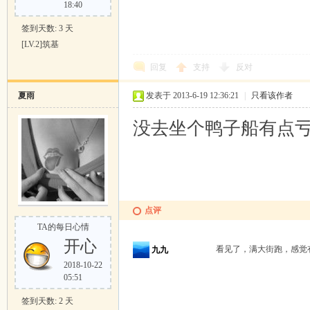
18:40
签到天数: 3 天
[LV.2]筑基
回复
支持
反对
夏雨
发表于 2013-6-19 12:36:21
|
只看该作者
没去坐个鸭子船有点
点评
TA的每日心情
开心
看见了，满大街跑，感
九九
2018-10-22
05:51
签到天数: 2 天