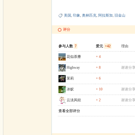
美国
,
印象
,
奥林匹克
,
阿拉斯加
,
旧金山
评分
参与人数
7
爱元
+42
理由
花似荼蘼
+ 4
Highway
+ 8
谢谢分
茉莉
+ 6
冰蚁
+ 10
谢谢分
云淡风轻
+ 2
谢谢分
查看全部评分