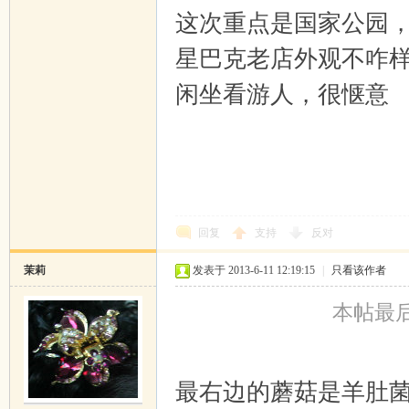
这次重点是国家公园
星巴克老店外观不咋样，
闲坐看游人，很惬意
回复
支持
反对
茉莉
发表于 2013-6-11 12:19:15
|
只看该作者
本帖最后由
最右边的蘑菇是羊肚