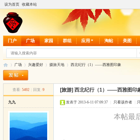
设为首页
收藏本站
门户
广场
家园
群组
应用
淘帖
美图
广场
兴趣爱好
摄旅天地
西北纪行（1）——西雅图印象
[旅游]
西北纪行（1）——西雅图印
查看:
5492
|
回复:
9
爱
»
›
›
›
九九
发表于 2013-6-11 07:09:37
|
只看该作者
|
本帖最后由