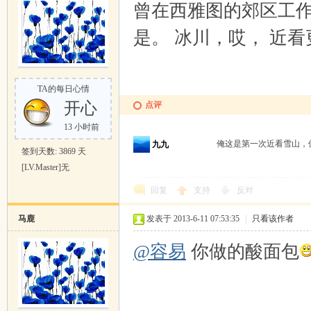
曾在西雅图的郊区工作过。
是。 冰川，哎， 近
TA的每日心情
开心
点评
13 小时前
俺这是第一次近看雪山，
九九
签到天数: 3869 天
[LV.Master]无
回复
支持
反对
马鹿
发表于 2013-6-11 07:53:35
|
只看该作者
@容易
你做的酸面包