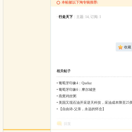
本帖被以下淘专辑推荐:
·
行走天下
|
主题: 14, 订阅: 1
收藏
相关帖子
•
葡萄牙印象4：Queluz
•
葡萄牙印象6：摩尔城堡
•
燕窝鸡丝粥
•
美国又现石油开采逆天科技，采油成本降至25美
•
【自由诗-父亲，永远的怀念】
回复