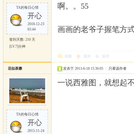
啊。。55
TA的每日心情
开心
2018-12-23
画画的老爷子握笔方
03:44
签到天数: 210 天
[LV.7]分神
回复
支持
反对
花似荼蘼
发表于 2013-6-18 15:36:05
|
只看该作者
一说西雅图，就想起
TA的每日心情
开心
2015-11-24