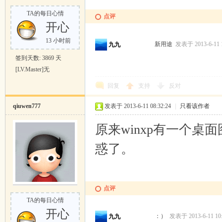
TA的每日心情
点评
开心
13 小时前
新用途
发表于 2013-6-11 1
九九
签到天数: 3869 天
[LV.Master]无
回复
支持
反对
qiuwen777
发表于 2013-6-11 08:32:24
|
只看该作者
原来winxp有一个
惑了。
点评
TA的每日心情
开心
：）
发表于 2013-6-11 10
九九