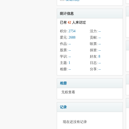
统计信息
已有
42
人来访过
积分:
2754
活力:
--
爱元:
2688
贡献:
--
作品:
--
吱票:
--
股票:
--
捐资:
--
学识:
--
好友:
8
主题:
1
日志:
--
相册:
--
分享:
--
相册
无权查看
记录
现在还没有记录