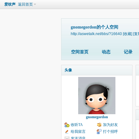
爱吱声
返回首页
gnomegordon的个人空间
http://aswetalk.net/bbs/?16640
[收藏]
[复
空间首页
动态
记录
头像
gnomegordon
收听TA
加为好友
给我留言
打个招呼
发送消息