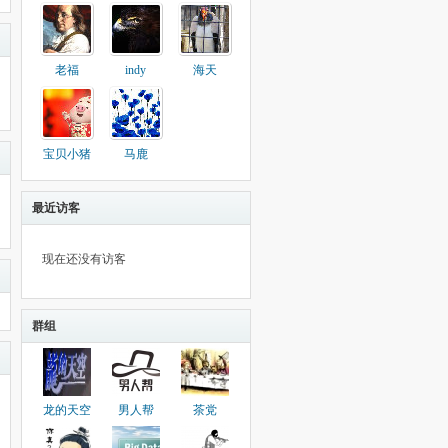
老福
indy
海天
宝贝小猪
马鹿
最近访客
现在还没有访客
群组
龙的天空
男人帮
茶党