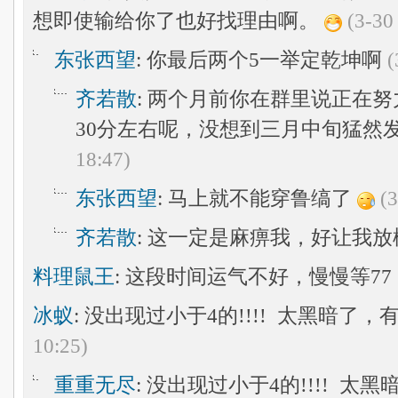
想即使输给你了也好找理由啊。
(3-30
东张西望
: 你最后两个5一举定乾坤啊
(
齐若散
: 两个月前你在群里说正在
30分左右呢，没想到三月中旬猛然
18:47)
东张西望
: 马上就不能穿鲁缟了
(3
齐若散
: 这一定是麻痹我，好让我
料理鼠王
: 这段时间运气不好，慢慢等77
冰蚁
: 没出现过小于4的!!!! 太黑暗了
10:25)
重重无尽
: 没出现过小于4的!!!! 太