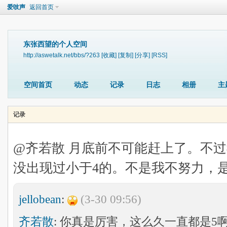
爱吱声
返回首页
东张西望的个人空间
http://aswetalk.net/bbs/?263
[收藏]
[复制]
[分享]
[RSS]
空间首页
动态
记录
日志
相册
主
记录
@齐若散 月底前不可能赶上了。不
没出现过小于4的。不是我不努力，
jellobean
:
(3-30 09:56)
齐若散
: 你真是厉害，这么久一直都是5