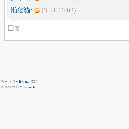
懒猫猫
:
(3-31 10:03)
回复
|
Powered by
Discuz!
X3.2
© 2001-2013
Comsenz Inc.