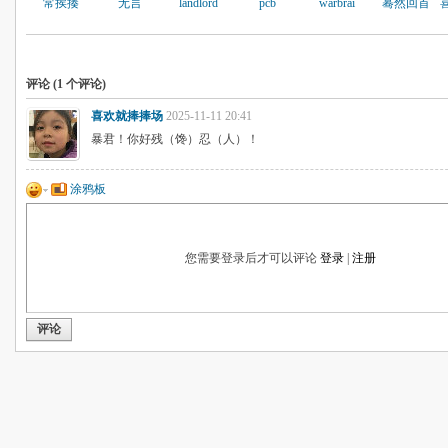
常挨揍
无言
landlord
pcb
warbrai
蓦然回首
评论 (
1
个评论)
喜欢就捧捧场
2025-11-11 20:41
暴君！你好残（馋）忍（人）！
涂鸦板
您需要登录后才可以评论
登录
|
注册
评论