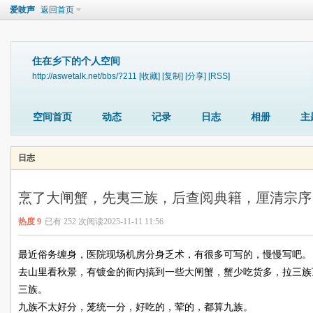
爱吱声
返回首页
住在乡下的个人空间
http://aswetalk.net/bbs/?211
[收藏]
[复制]
[分享]
[RSS]
空间首页
动态
记录
日志
相册
主
日志
烹了大闸蟹，先夷三族，后查阅典籍，厘清宗序
热度
9
已有 252 次阅读
2025-11-11 11:56
最近俗务缠身，医院现场机房分身乏术，有很多可写的，慢慢写吧。
去山里看秋景，有镀金的衙内搞到一些大闸蟹，蟹少吃货多，拉三族
三族。
九族不太好分，笼统一分，好吃的，荤的，都算九族。