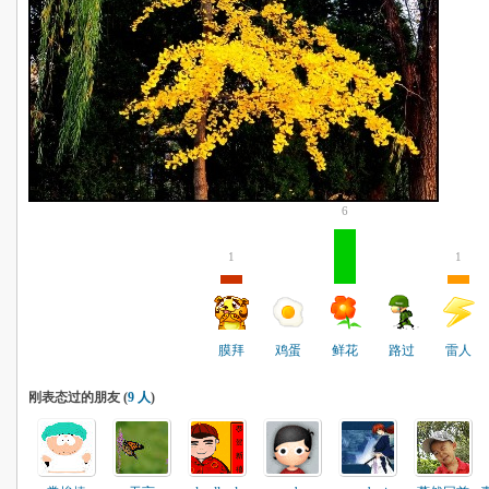
6
1
1
膜拜
鸡蛋
鲜花
路过
雷人
刚表态过的朋友 (
9 人
)