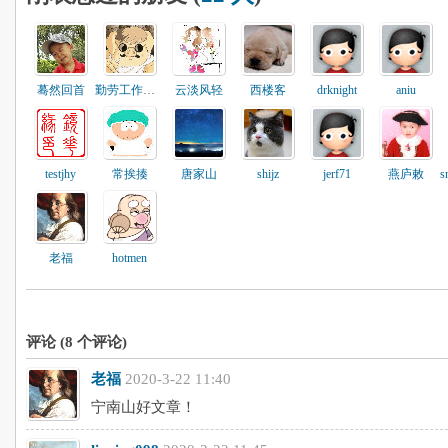
蓦然回首
勤劳工作的猪
云淡风轻
西楼客
drknight
aniu
testjhy
常挨揍
唐家山
shijz
jerf71
燕庐敕
老福
hotmen
评论 (
8
个评论)
老福
2020-3-22 11:40
宁南山好文章！