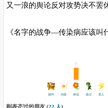
又一浪的舆论反对攻势决不罢
《名字的战争—传染病应该叫
15
膜拜
鸡蛋
鲜花
路过
雷人
刚表态过的朋友 (
22 人
)