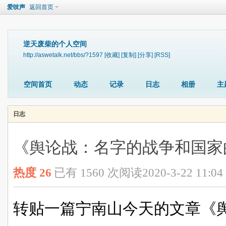
爱吱声
返回首页
逆天废柴的个人空间
http://aswetalk.net/bbs/?1597
[收藏]
[复制]
[分享]
[RSS]
空间首页
动态
记录
日志
相册
主
日志
《舆论战：名字的战争和国家
热度
26
已有 1560 次阅读
2020-3-22 11:04
转贴一篇宁南山今天的文章《