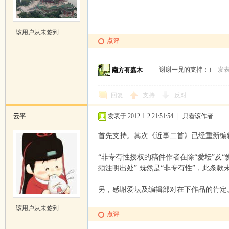
该用户从未签到
点评
谢谢一兄的支持：）
发表于
南方有嘉木
回复
支持
反对
云平
发表于 2012-1-2 21:51:54
|
只看该作者
首先支持。其次《近事二首》已经重新编
“非专有性授权的稿件作者在除“爱坛”及
须注明出处” 既然是“非专有性”，此条款
另，感谢爱坛及编辑部对在下作品的肯定
该用户从未签到
点评