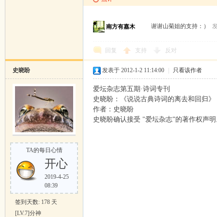
谢谢山菊姐的支持：）
发
南方有嘉木
回复
支持
反对
史晓盼
发表于 2012-1-2 11:14:00
|
只看该作者
爱坛杂志第五期·诗词专刊
史晓盼：《说说古典诗词的离去和回归》
作者：史晓盼
史晓盼确认接受 "爱坛杂志”的著作权声明
TA的每日心情
开心
2019-4-25
08:39
签到天数: 178 天
[LV.7]分神