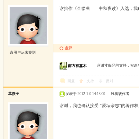
谢拙作《金缕曲——中秋夜读》入选，我确
点评
该用户从未签到
谢谢寸痴兄的支持，祝
南方有嘉木
回复
支持
反对
草微子
发表于 2012-1-9 14:18:09
|
只看该作者
谢谢，我也确认接受 "爱坛杂志”的著作