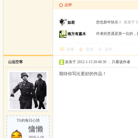
点评
您也新年快乐！
发表于 201
如若
作者的意愿是第一位的，
南方有嘉木
回复
支持
反对
山远空寒
发表于 2012-1-13 20:40:30
|
只看该作者
期待你写出更好的作品！
TA的每日心情
慵懒
2016-1-18