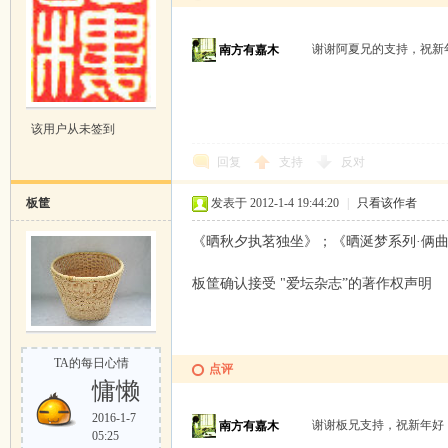
谢谢阿夏兄的支持，祝
南方有嘉木
该用户从未签到
回复
支持
反对
板筐
发表于 2012-1-4 19:44:20
|
只看该作者
《晒秋夕执茗独坐》；《晒涎梦系列·俩曲
板筐确认接受 "爱坛杂志”的著作权声明
TA的每日心情
点评
慵懒
2016-1-7
谢谢板兄支持，祝新年
南方有嘉木
05:25