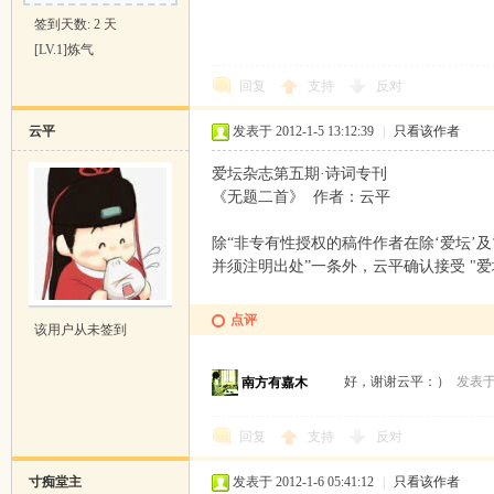
签到天数: 2 天
[LV.1]炼气
回复
支持
反对
云平
发表于 2012-1-5 13:12:39
|
只看该作者
爱坛杂志第五期·诗词专刊
《无题二首》 作者：云平
除“非专有性授权的稿件作者在除‘爱坛’
并须注明出处”一条外，云平确认接受 "
点评
该用户从未签到
好，谢谢云平：）
发表于 2
南方有嘉木
回复
支持
反对
寸痴堂主
发表于 2012-1-6 05:41:12
|
只看该作者