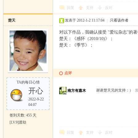
回复
支持
反对
楚天
发表于 2012-1-2 11:17:04
|
只看该作者
对以下作品，我确认接受 "爱坛杂志”的
楚天：《感怀（2010/10)》；
楚天：《季节》；
点评
TA的每日心情
开心
谢谢楚天兄的支持：）
发
南方有嘉木
2022-9-22
04:07
签到天数: 455 天
[LV.9]渡劫
回复
支持
反对