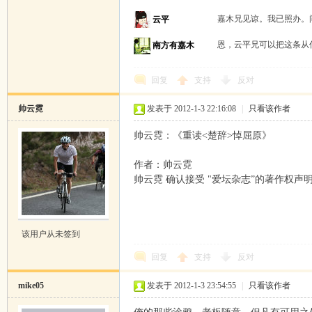
嘉木兄见谅。我已照办
云平
恩，云平兄可以把这条从
南方有嘉木
回复
支持
反对
帅云霓
发表于 2012-1-3 22:16:08
|
只看该作者
帅云霓：《重读<楚辞>悼屈原》
作者：帅云霓
帅云霓 确认接受 "爱坛杂志”的著作权声
该用户从未签到
回复
支持
反对
mike05
发表于 2012-1-3 23:54:55
|
只看该作者