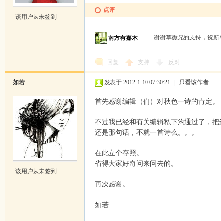
点评
该用户从未签到
谢谢草微兄的支持，祝
南方有嘉木
回复
支持
反对
如若
发表于 2012-1-10 07:30:21
|
只看该作者
首先感谢编辑（们）对秋色一诗的肯定。
不过我已经和有关编辑私下沟通过了，把
还是那句话，不就一首诗么。。。
在此立个存照。
省得大家好奇问来问去的。
该用户从未签到
再次感谢。
如若