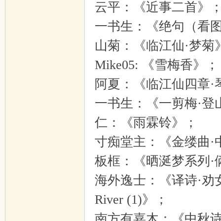
云平：《近事二首》
一书生：《绝句（看
山菊：《临江仙·梦菊
Mike05: 《雪梅香》；
阿夏：《临江仙四章·
一书生：《一剪梅·登
仁：《雨霖铃》；
寸痴堂主：《金缕曲·
板框：《晒涎梦系列·
海外逸士：《译诗·劝女于归/致
River (1)》；
南方有嘉木：《中秋诗会