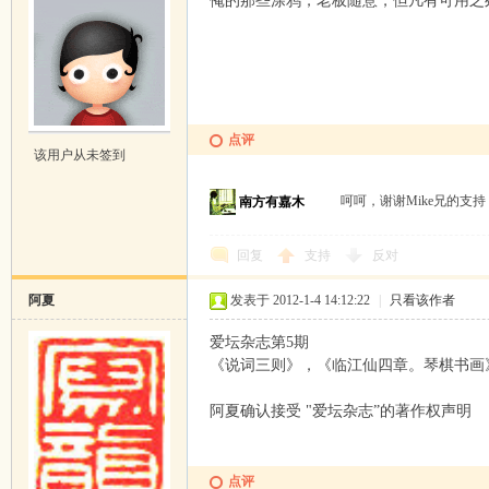
俺的那些涂鸦，老板随意，但凡有可用之
点评
该用户从未签到
呵呵，谢谢Mike兄的支
南方有嘉木
回复
支持
反对
阿夏
发表于 2012-1-4 14:12:22
|
只看该作者
爱坛杂志第5期
《说词三则》，《临江仙四章。琴棋书
阿夏确认接受 "爱坛杂志”的著作权声明
点评