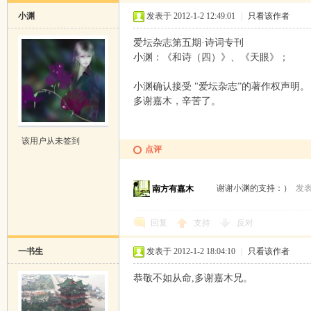
小渊
发表于 2012-1-2 12:49:01
|
只看该作者
爱坛杂志第五期·诗词专刊
小渊：《和诗（四）》、《天眼》；
小渊确认接受 "爱坛杂志”的著作权声明。
多谢嘉木，辛苦了。
该用户从未签到
点评
谢谢小渊的支持：）
发表于
南方有嘉木
回复
支持
反对
一书生
发表于 2012-1-2 18:04:10
|
只看该作者
恭敬不如从命,多谢嘉木兄。