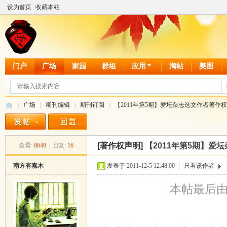
设为首页
收藏本站
门户
广场
家园
群组
应用
淘帖
美图
广场
期刊编辑
期刊订阅
【2011年第5期】爱坛杂志选文作者著作权同
[著作权声明]
【2011年第5期】爱
查看:
8649
|
回复:
16
爱
»
›
›
›
南方有嘉木
发表于 2011-12-5 12:48:00
|
只看该作者
本帖最后由 南