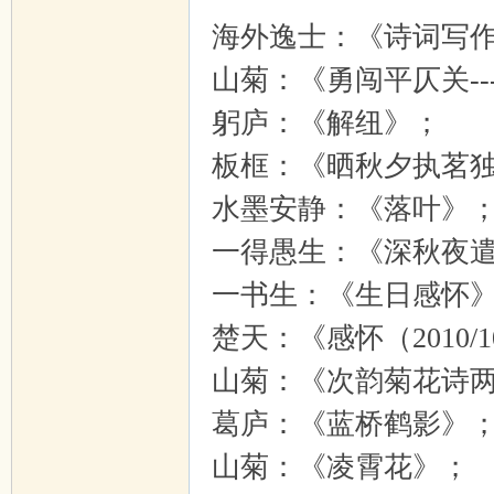
海外逸士：《诗词写
山菊：《勇闯平仄关--
躬庐：《解纽》；
板框：《晒秋夕执茗
水墨安静：《落叶》
一得愚生：《深秋夜
一书生：《生日感怀
楚天：《感怀（2010/1
山菊：《次韵菊花诗
葛庐：《蓝桥鹤影》
山菊：《凌霄花》；