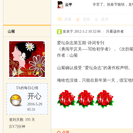
辛苦了。祝春节愉快，
云平
回复
支持
反对
山菊
发表于 2012-1-2 10:32:06
|
只看该作者
爱坛杂志第五期·诗词专刊
《勇闯平仄关----写给初学者》，《次
作者：山菊
山菊确认接受 "爱坛杂志”的著作权声明。
俺啥也没做，只能在新年第一天，借宝地
TA的每日心情
开心
2016-5-29
05:31
签到天数: 195 天
[LV.7]分神
点评