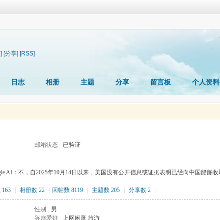
]
[分享]
[RSS]
日志
相册
主题
分享
留言板
个人资料
邮箱状态
已验证
gle AI：不，自2025年10月14日以来，美国没有公开信息或证据表明已经向中国船舶
163
|
相册数 22
|
回帖数 8119
|
主题数 205
|
分享数 2
性别
男
兴趣爱好
上网闲逛 旅游