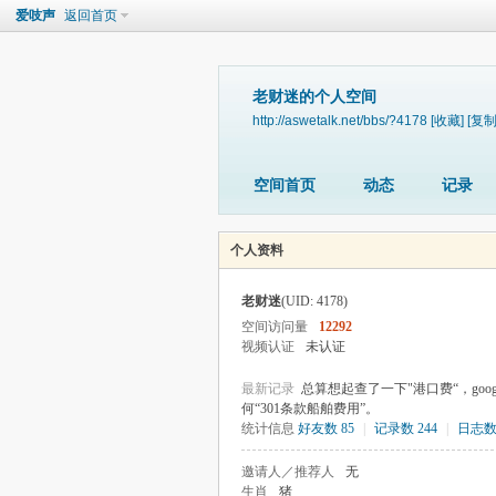
爱吱声
返回首页
老财迷的个人空间
http://aswetalk.net/bbs/?4178
[收藏]
[复制
空间首页
动态
记录
个人资料
老财迷
(UID: 4178)
空间访问量
12292
视频认证
未认证
最新记录
总算想起查了一下"港口费“，goo
何“301条款船舶费用”。
统计信息
好友数 85
|
记录数 244
|
日志数 
邀请人／推荐人
无
生肖
猪