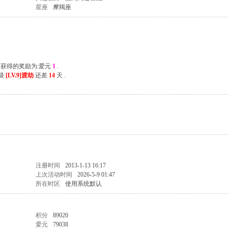
星座
摩羯座
次获得的奖励为:爱元
1
.
等级
[LV.9]渡劫
还差
14
天 .
注册时间
2013-1-13 16:17
上次活动时间
2026-5-9 01:47
所在时区
使用系统默认
积分
89020
爱元
79038