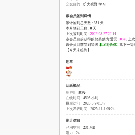
交友目的
扩大视野 学习
该会员签到详情
累计签到总天数 :
351
天
本月签到天数 :
0
天
上次签到时间 :
2022-08-27 22:14
该会员目前获得的总奖励为:爱元
1032
, 上
该会员目前签到等级 :
[LV.8]合体
, 离下一
【
今天未签到
】
勋章
活跃概况
用户组
教授
在线时间
4505 小时
最后访问
2026-5-9 01:47
上次发表时间
2025-11-1 09:24
统计信息
已用空间
231 MB
活力
24