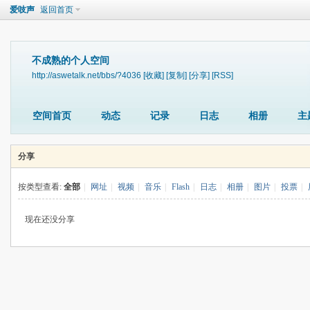
爱吱声
返回首页
不成熟的个人空间
http://aswetalk.net/bbs/?4036
[收藏]
[复制]
[分享]
[RSS]
空间首页
动态
记录
日志
相册
主
分享
按类型查看:
全部
|
网址
|
视频
|
音乐
|
Flash
|
日志
|
相册
|
图片
|
投票
|
现在还没分享