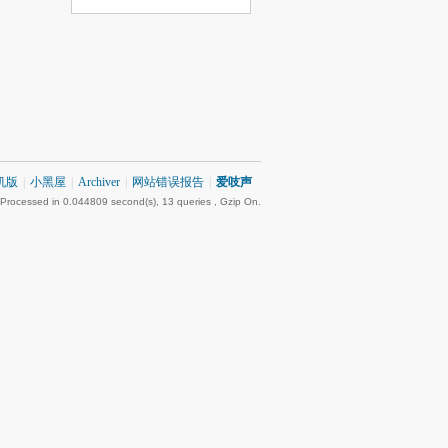
机版
|
小黑屋
|
Archiver
|
网站错误报告
|
爱吱声
 Processed in 0.044809 second(s), 13 queries , Gzip On.