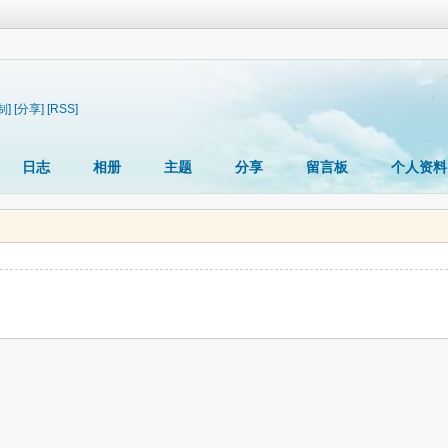
制]
[分享]
[RSS]
日志
相册
主题
分享
留言板
个人资料