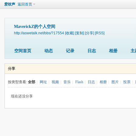
爱吱声
返回首页
MaverickZ的个人空间
http://aswetalk.net/bbs/?17554
[收藏]
[复制]
[分享]
[RSS]
空间首页
动态
记录
日志
相册
主
分享
按类型查看:
全部
|
网址
|
视频
|
音乐
|
Flash
|
日志
|
相册
|
图片
|
投票
|
现在还没分享