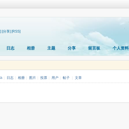
]
[分享]
[RSS]
日志
相册
主题
分享
留言板
个人资料
sh
|
日志
|
相册
|
图片
|
投票
|
用户
|
帖子
|
文章