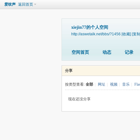
爱吱声
返回首页
xiejin77的个人空间
http://aswetalk.net/bbs/?1456
[收藏]
[复制
空间首页
动态
记录
分享
按类型查看:
全部
|
网址
|
视频
|
音乐
|
Fla
现在还没分享