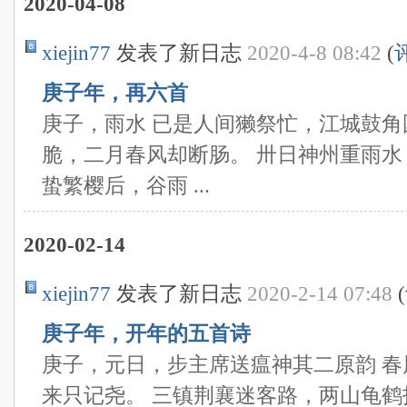
2020-04-08
xiejin77
发表了新日志
2020-4-8 08:42
(
庚子年，再六首
庚子，雨水 已是人间獭祭忙，江城鼓角
脆，二月春风却断肠。 卅日神州重雨水
蛰繁樱后，谷雨 ...
2020-02-14
xiejin77
发表了新日志
2020-2-14 07:48
(
庚子年，开年的五首诗
庚子，元日，步主席送瘟神其二原韵 
来只记尧。 三镇荆襄迷客路，两山龟鹤