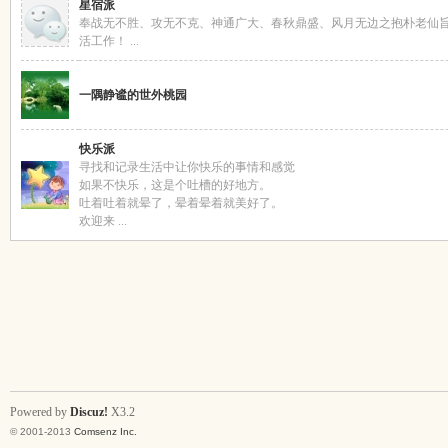
星宿派
奉战无不胜、攻无不克、神通广大、春秋鼎盛、风月无边之抱朴老仙
活工作！ ...
吱
一隅静谧的世外桃园
快乐派
寻找和记录生活中让你快乐的事情和感觉
如果不快乐，这是个吐槽的好地方。
吐着吐着就晕了，晕着晕着就美好了。
欢迎来 ...
声
Powered by
Discuz!
X3.2
© 2001-2013
Comsenz Inc.