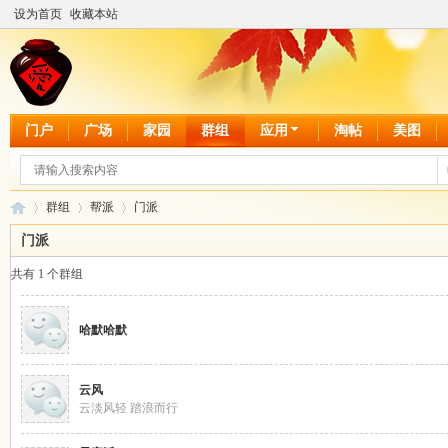
设为首页
收藏本站
门户
广场
家园
群组
应用
淘帖
美图
群组
帮派
门派
门派
共有 1 个群组
爱
›
›
›
哈默哈默
云风
云淡风轻 踏浪而行