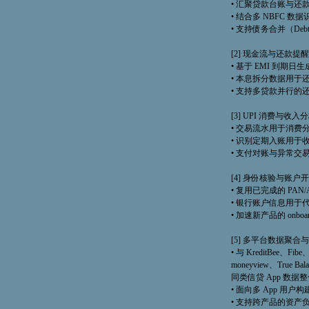
• 汇聚贷款台账与还
• 结合多 NBFC 
• 支持债务合并（Debt 
[2] 现金流与还款提
• 基于 EMI 到期日
• 本息拆分数据用于还款能
• 支持多贷款并行的
[3] UPI 消费与收入
• 交易流水用于消费分类（Sp
• 识别定期入账用于收入探测
• 支付对账与异常交
[4] 身份核验与账户
• 复用已完成的 PAN/A
• 银行账户信息用于代扣
• 加速新产品的 onboar
[5] 多平台数据聚合
• 与 KreditBee、Fi
moneyview、True Bala
同类信贷 App 数据整合
• 面向多 App 用
• 支持跨产品的资产