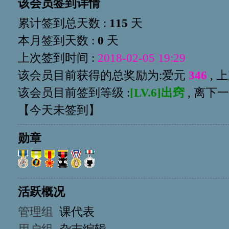
该会员签到详情
累计签到总天数 :
115
天
本月签到天数 :
0
天
上次签到时间 :
2018-02-05 19:29
该会员目前获得的总奖励为:爱元
346
, 
该会员目前签到等级 :
[LV.6]出窍
, 离下
【
今天未签到
】
勋章
活跃概况
管理组
课代表