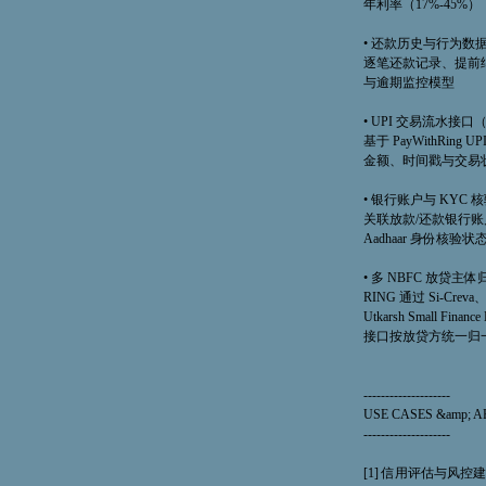
年利率（17%-45%）
• 还款历史与行为数据（Re
逐笔还款记录、提前
与逾期监控模型
• UPI 交易流水接口（UPI
基于 PayWithRing
金额、时间戳与交易
• 银行账户与 KYC 核验
关联放款/还款银行账户及
Aadhaar 身份核验状
• 多 NBFC 放贷主体归一化
RING 通过 Si-Creva、N
Utkarsh Small Fin
接口按放贷方统一归
--------------------
USE CASES &amp; 
--------------------
[1] 信用评估与风控