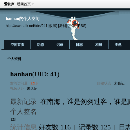
爱吱声
返回首页
hanhan的个人空间
http://aswetalk.net/bbs/?41
[收藏]
[复制]
[分享]
[RSS]
空间首页
动态
记录
日志
相册
主题
个人资料
hanhan
(UID: 41)
空间访问量
2216
邮箱状态
未验证
视频认证
未认证
最新记录
在南海，谁是匆匆过客，谁是真
个人签名
1
2
3
统计信息
好友数 116
|
记录数 125
|
日志