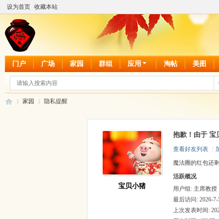
设为首页
收藏本站
门户
广场
家园
群组
应用
淘帖
美图
家园
隐私提醒
抱歉！由于 宝
爱
›
›
查看好友列表
|
魔法圈的红包还
活跃概况
宝贝小猪
用户组:
主席教授
最后访问: 2026-7-5
上次发表时间: 2026-