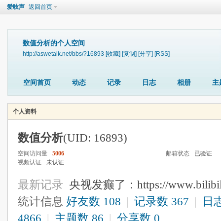
爱吱声
返回首页
数值分析的个人空间
http://aswetalk.net/bbs/?16893
[收藏]
[复制]
[分享]
[RSS]
空间首页
动态
记录
日志
相册
主
个人资料
数值分析
(UID: 16893)
空间访问量
5006
邮箱状态
已验证
视频认证
未认证
最新记录
央视发癫了：https://www.bilibil
统计信息
好友数 108
|
记录数 367
|
日志
4866
|
主题数 86
|
分享数 0