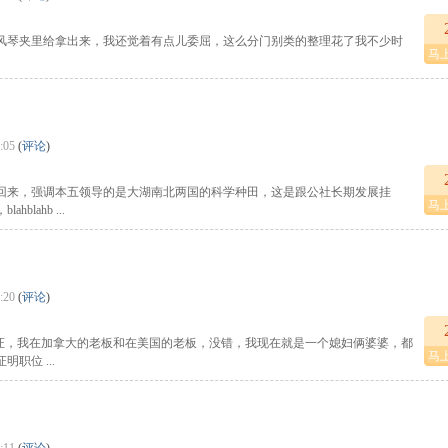
风琴夹里给拿出来，我还觉着有点儿委屈，这么分门别类的整理花了我不少时
马
:05
(
评论
)
回来，强调本五领导的是大湖南北两国的科学种田，这是跟公社长期发展挂
马
lahb ...
:20
(
评论
)
签证，我在加拿大的老板和在美国的老板，没错，我现在就是一个媳妇俩婆婆，都
马
职位 ...