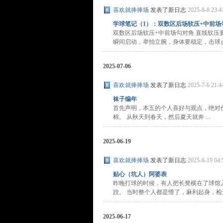
喜欢就捧捧场
发表了新日志
2025-8-8 23:4
学球笔记（1）：双数区后场软压+中前场勾
双数区后场软压+中前场勾对角 直线软
瞬间启动，举拍立腕，身体要稳定，击球点在 
2025-07-06
喜欢就捧捧场
发表了新日志
2025-7-6 21:4
袜子编年
首先声明，本五的个人喜好与观点，绝对
棉。 从秋天到春天，然后夏天就奔 ...
2025-06-19
喜欢就捧捧场
发表了新日志
2025-6-19 04:
贴心（坑人）阿婆表
昨晚打球的时候，有人把长凳横在了球馆
跤。 当时整个人都是懵了，麻利起身，检查自
2025-06-17