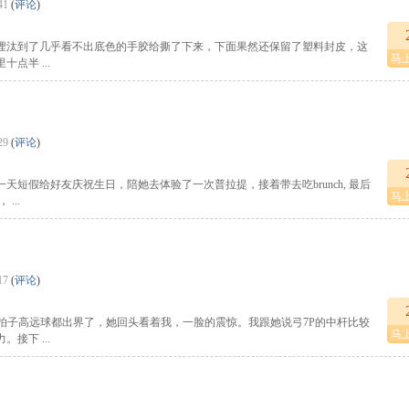
41
(
评论
)
埋汰到了几乎看不出底色的手胶给撕了下来，下面果然还保留了塑料封皮，这
马
点半 ...
29
(
评论
)
短假给好友庆祝生日，陪她去体验了一次普拉提，接着带去吃brunch, 最后
马
...
17
(
评论
)
拍子高远球都出界了，她回头看着我，一脸的震惊。我跟她说弓7P的中杆比较
马
接下 ...