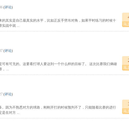
36
(
评论
)
来的其实是自己最真实的水平，比如正反手劈吊对角，如果平时练习的时候十
马
战中就 ...
37
(
评论
)
是可有可无的。这要看打球人要达到一个什么样的目标了。 这次比赛我们俩碰
马
...
27
(
评论
)
多。因为不熟悉对方的球路，刚刚开打的时候预判不了，只能随着比赛的进行
马
在对方 ...