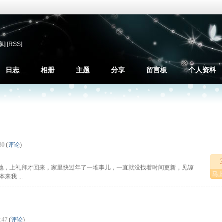
享]
[RSS]
日志
相册
主题
分享
留言板
个人资料
30
(
评论
)
地，上礼拜才回来，家里快过年了一堆事儿，一直就没找着时间更新，见谅
马
我 ...
:47
(
评论
)