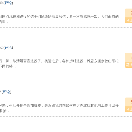
00
(
评论
)
到国羽现役和退役的选手们纷纷给清晨写信，看一次就感慨一次。人们面前的
马
， ...
52
(
评论
)
后一舞，陈清晨官宣退役了。奥运之后，各种拆对退役，雅思东渡余弦山阳松
马
的搭 ...
2
(
评论
)
起来，生活开销全靠加班费，最近跟我咨询如何在大湖北找其他的工作可以挣
马
， ...