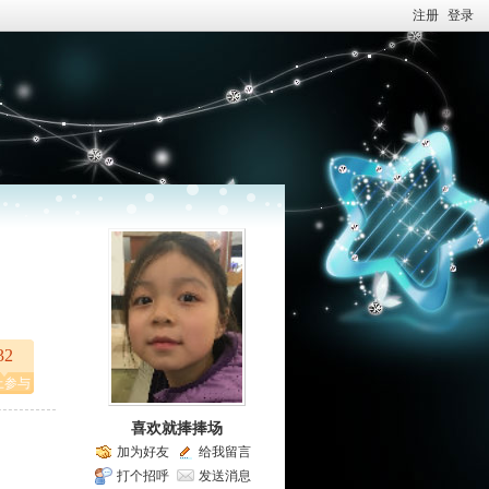
注册
登录
32
上参与
喜欢就捧捧场
加为好友
给我留言
打个招呼
发送消息