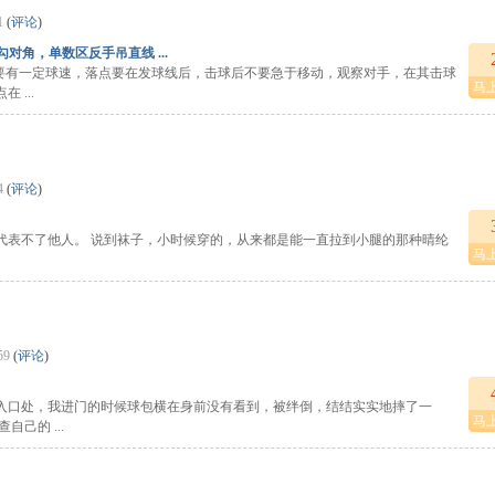
1
(
评论
)
对角，单数区反手吊直线 ...
压要有一定球速，落点要在发球线后，击球后不要急于移动，观察对手，在其击球
马
...
4
(
评论
)
代表不了他人。 说到袜子，小时候穿的，从来都是能一直拉到小腿的那种晴纶
马
59
(
评论
)
入口处，我进门的时候球包横在身前没有看到，被绊倒，结结实实地摔了一
马
己的 ...