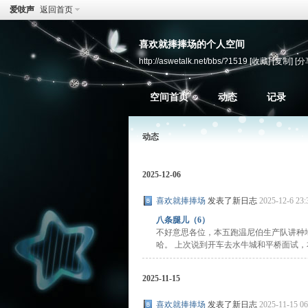
爱吱声
返回首页
喜欢就捧捧场的个人空间
http://aswetalk.net/bbs/?1519
[收藏]
[复制]
[分
空间首页
动态
记录
动态
2025-12-06
喜欢就捧捧场
发表了新日志
2025-12-6 23:
八条腿儿（6）
不好意思各位，本五跑温尼伯生产队讲种
哈。 上次说到开车去水牛城和平桥面试，本来
2025-11-15
喜欢就捧捧场
发表了新日志
2025-11-15 06