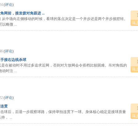
24
(
评论
)
网前，接发拨对角跟进 ...
前 从中场向左侧移动的时候，看球的落点决定是一个并步还是两个并步接蹬转。
马
略微 ...
46
(
评论
)
反手接右边线杀球
尤其是在被动时不用过多追求近网，否则对方放网会令搭档比较困难。吊对角线的
马
时注 ...
22
(
评论
)
进连贯
，击球后，后退一步观察球路，保持举拍连贯下一球。身体核心稳定是接球质量
马
 ...