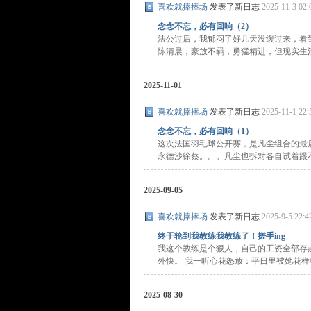
喜欢就捧捧场
发表了新日志
2025-11-3 02:
念念不忘，必有回响（2）
法公过后，我郁闷了好几天没缓过来，看
陈清晨，豪放不羁，勇猛精进，但现实生活里
2025-11-01
喜欢就捧捧场
发表了新日志
2025-11-1 22:
念念不忘，必有回响（1）
这次法国羽毛球公开赛，是凡尘组合的最
永德沙徐蔡。。。凡尘也拆对各自试着跟不同
2025-09-05
喜欢就捧捧场
发表了新日志
2025-9-5 22:4
终于轮到我教练我教练了！搓手ing
我这个教练是个狠人，自己的工资全部存
外快。 我一听心花怒放：平日里被她花样收拾
2025-08-30