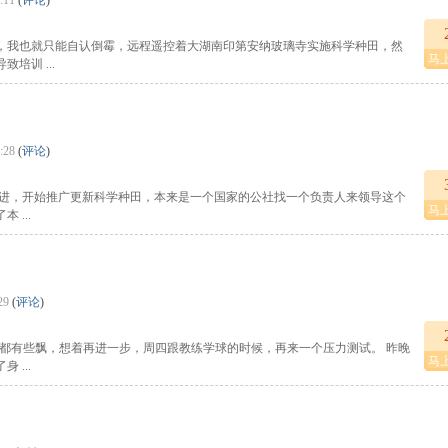
:11
(
评论
)
，我也就只能自认倒霉，远程遥控着大湖南印第安纳玻璃寺实施科学种田，然
马
培训 ...
:28
(
评论
)
俱进，开始推广更新科学种田，本来是一个国家的公社找一个负责人来领导这个
马
...
29
(
评论
)
个人都有些飘，想着再进一步，周四跟教练学球的时候，再来一个压力测试。 昨晚
马
...