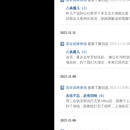
喜欢就捧捧场
发表了新日志
2025-11-12 04
八条腿儿（2）
昨儿个说到公社暂停了本五去大湖南出差
后那边儿各种出状况，挨踢屏蔽油管视频导致
2025-11-11
喜欢就捧捧场
发表了新日志
2025-11-11 08
八条腿儿（1）
这话，要从去年开始说起。 俺公社与时
项目的，到了我们大湖北，本来已经内定了本 
2025-11-08
喜欢就捧捧场
发表了新日志
2025-11-8 00:
念念不忘，必有回响（6）
周二在俱乐部试打天斧100zz后，我整
到了场地，跟教练打完了招呼，上场热完了身 
2025-11-06