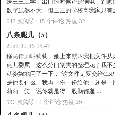
送三三上学，出门的时候还是满电，到家
数字虽然不大，但三三的学校离我家只有五公
643 次阅读
|
15
个评论
热度
32
八条腿儿（5）
2025-11-15 06:47
移民律师叫莉莉，她上来就叫我把文件从
点儿委屈，这么分门别类的整理花了我不
就委婉地问了一下："这文件是要交给CBP of
是他要什么，我再一份一份给他，还是一
莉莉一笑，说你就是得一股脑都递 ...
596 次阅读
|
4
个评论
热度
29