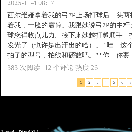
2025-11-4 08:17
西尔维娅拿着我的弓7P上场打球后，头
着我，一脸的震惊。我跟她说弓7P的中
球您得收点儿力。接下来她越打越顺手，
发光了（也许是出汗出的哈）。 "哇，这
拍子的型号，拍线和磅数吧。" "你，你要 ..
383 次阅读
|
12
个评论
热度
26
1
2
3
4
5
6
7
Powered by
Discuz!
X3.2