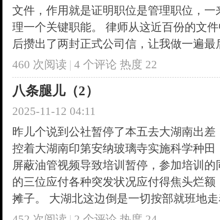
文件，作用就是证明职位是管理职位，一
理一个关键职能。 律师从这近百份的文
后攒出了两封正式公司信，让我做一遍最后的
460 次阅读
|
4
个评论
热度
22
八条腿儿（2）
2025-11-12 04:11
昨儿个说到公社暂停了本五去大湖南出差
控着大湖南印第安纳玻璃寺实施科学种田
屏蔽油管视频导致培训暂停，参加培训的
的三位应付各种突发状况应付得焦头烂额
摊子。 大湖北这边倒是一切按部就班地走着 
452 次阅读
|
2
个评论
热度
24