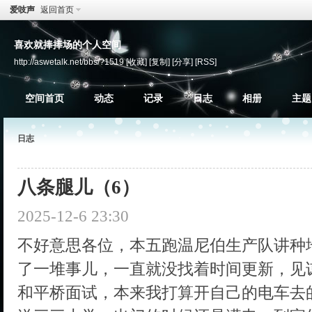
爱吱声
返回首页
喜欢就捧捧场的个人空间
http://aswetalk.net/bbs/?1519
[收藏]
[复制]
[分享]
[RSS]
空间首页
动态
记录
日志
相册
主题
日志
八条腿儿（6）
2025-12-6 23:30
不好意思各位，本五跑温尼伯生产队讲种
了一堆事儿，一直就没找着时间更新，见
和平桥面试，本来我打算开自己的电车去