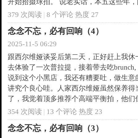
开始拾掇球拍。 说老实话，本五这些年，除 
379 次阅读
|
8
个评论
热度
27
念念不忘，必有回响（4）
2025-11-5 06:29
跟西尔维娅谈妥后第二天，正好赶上我休
去体验了一次普拉提，接着带去吃brunch
说到这个小黑店，我还有糟要吐，做生意
讲究个良心哇。人家西尔维娅虽然保养得
了，我觉着顶多推荐个高端平衡拍，他们倒好
354 次阅读
|
13
个评论
热度
23
念念不忘，必有回响（3）