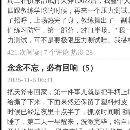
周二在俱乐部试打天斧100zz后，我整
四跟教练学球的时候，再来一个压力测试
了招呼，上场热完了身，教练摆出了一副
们练习防守，第一部分，2打1半场。" 
力测试，可不是要极限压力测试哇。我搭档一
421 次阅读
|
7
个评论
热度
28
念念不忘，必有回响（5）
2025-11-6 06:41
把天斧带回家，第一件事儿就是把手柄上
给撕了下来，下面果然还保留了塑料封皮
时候已经是夜里十点半了，抓紧时间嚼嚼
睡了，第二天一早醒来，洗漱完毕，给自