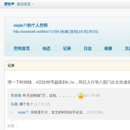
爱吱声
返回首页
xiejin77的个人空间
http://aswetalk.net/bbs/?1456
[收藏]
[复制]
[分享]
[RSS]
空间首页
动态
记录
日志
相册
主
记录
理一下时间线，6日比特币超跌到6.2w，同日人行等八部门出文控虚
常挨揍
: 昨天还刚破7万，这就。。。。。。
(2-7 10:10)
马鹿
: 哪个先？
(2-7 21:22)
xiejin77
: 关联度不大，发文的时间似乎在后。
(2-8 17:06)
回复
|