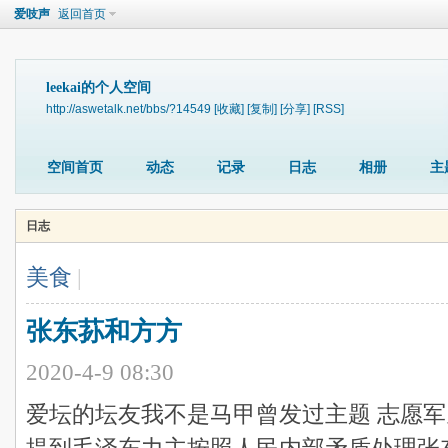
爱吱声
返回首页
leekai的个人空间
http://aswetalk.net/bbs/?14549
[收藏]
[复制]
[分享]
[RSS]
空间首页
动态
记录
日志
相册
主
日志
美食
|
张东荪和方方
2020-4-9 08:30
爱坛的坛友我不是马甲曾发过主题 志愿军