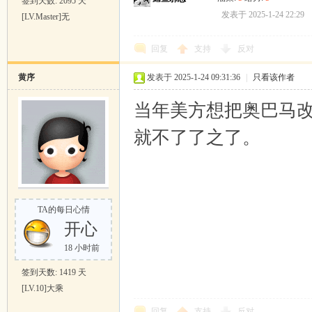
签到天数: 2095 天
发表于 2025-1-24 22:29
[LV.Master]无
回复
支持
反对
黄序
发表于 2025-1-24 09:31:36
|
只看该作者
当年美方想把奥巴马
就不了了之了。
TA的每日心情
开心
18 小时前
签到天数: 1419 天
[LV.10]大乘
回复
支持
反对