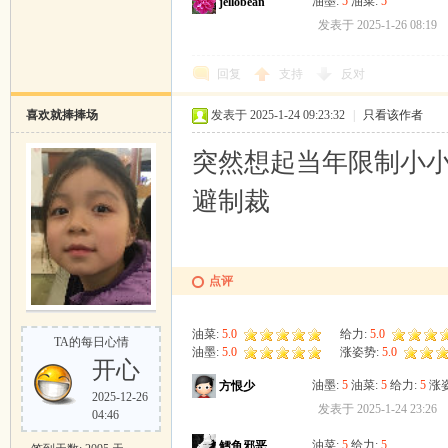
油墨:
5
油菜:
5
jellobean
发表于 2025-1-26 08:19
回复
支持
反对
喜欢就捧捧场
发表于 2025-1-24 09:23:32
|
只看该作者
突然想起当年限制小
避制裁
点评
油菜:
5.0
给力:
5.0
TA的每日心情
油墨:
5.0
涨姿势:
5.0
开心
油墨:
5
油菜:
5
给力:
5
涨
方恨少
2025-12-26
发表于 2025-1-24 23:26
04:46
油菜:
5
给力:
5
鳕鱼邪恶