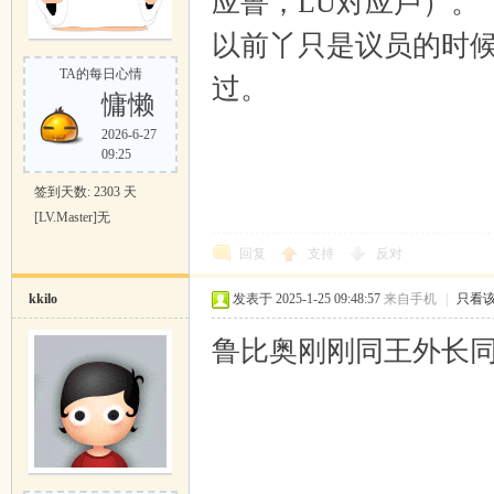
应鲁，LU対应卢）。
以前丫只是议员的时
TA的每日心情
过。
慵懒
2026-6-27
09:25
签到天数: 2303 天
[LV.Master]无
回复
支持
反对
kkilo
发表于 2025-1-25 09:48:57
来自手机
|
只看
鲁比奥刚刚同王外长