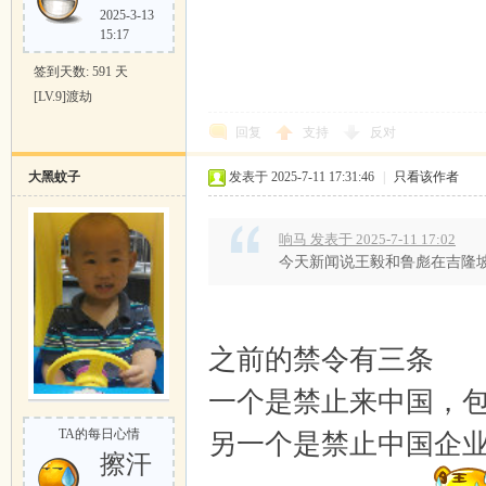
2025-3-13
15:17
签到天数: 591 天
[LV.9]渡劫
回复
支持
反对
大黑蚊子
发表于 2025-7-11 17:31:46
|
只看该作者
响马 发表于 2025-7-11 17:02
今天新闻说王毅和鲁彪在吉隆
之前的禁令有三条
一个是禁止来中国，
TA的每日心情
另一个是禁止中国企
擦汗