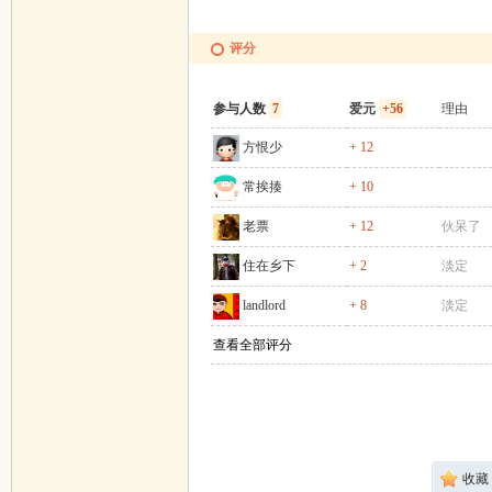
评分
参与人数
7
爱元
+56
理由
方恨少
+ 12
常挨揍
+ 10
老票
+ 12
伙呆了
住在乡下
+ 2
淡定
landlord
+ 8
淡定
查看全部评分
收藏