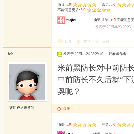
油菜:
5.0
给力:
5.0
不能同意更多:
5.0
油菜:
5
给力:
5
不能同意更
testjhy
发表于 2025-8-23 20:23
回复
支持
反对
hsb
发表于 2025-1-24 08:29:49
|
只看该作者
米前黑防长对中前防
中前防长不久后就“下
奥呢？
该用户从未签到
点评
油墨:
5.0
油菜:
5.0