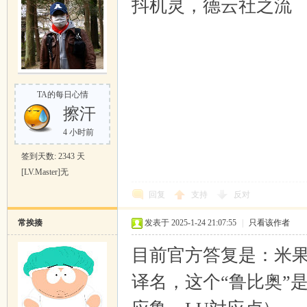
抖机灵，德云社之流
TA的每日心情
擦汗
4 小时前
签到天数: 2343 天
[LV.Master]无
回复
支持
反对
常挨揍
发表于 2025-1-24 21:07:55
|
只看该作者
目前官方答复是：米
译名，这个“鲁比奥”