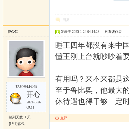
回复
征久仁
发表于 2025-1-24 04:14:28
|
只看该作者
睡王四年都没有来中
懂王刚上台就吵吵着
有用吗？来不来都是
TA的每日心情
至于鲁比奥，他最大
开心
休待遇也得干够一定
2021-3-26
09:11
签到天数: 1 天
点评
[LV.1]炼气