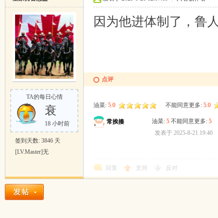
因为他进体制了，鲁
点评
TA的每日心情
油菜:
5.0
不能同意更多:
5.0
衰
油菜:
5
不能同意更多:
5
常挨揍
18 小时前
发表于 2025-8-21 19:40
签到天数: 3846 天
[LV.Master]无
回复
支持
反对