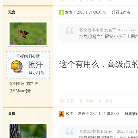
无言
发表于 2025-1-24 09:37:40
|
只看该作者
喜欢就捧捧场 发表于 2025-1-24 09
突然想起当年限制小小五上网
TA的每日心情
这个有用么，高级点的应该
擦汗
14 小时前
签到天数: 3575 天
[LV.Master]无
回复
支持
反对
晨枫
楼主
|
发表于 2025-1-24 10:00:28
|
只看该
喜欢就捧捧场 发表于 2025-1-23 19
突然想起当年限制小小五上网