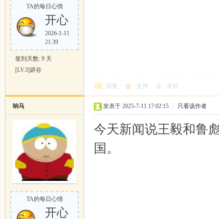
TA的每日心情
开心
2026-1-11
21:39
签到天数: 9 天
[LV.3]辟谷
回复
支持
反对
响马
发表于 2025-7-11 17:02:15
|
只看该作者
今天新闻说王毅和鲁
国。
TA的每日心情
开心