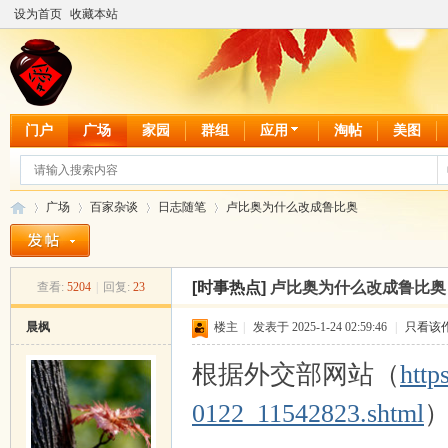
设为首页
收藏本站
门户
广场
家园
群组
应用
淘帖
美图
广场
百家杂谈
日志随笔
卢比奥为什么改成鲁比奥
[时事热点]
卢比奥为什么改成鲁比奥
查看:
5204
|
回复:
23
爱
»
›
›
›
晨枫
楼主
|
发表于 2025-1-24 02:59:46
|
只看该
根据外交部网站（
http
0122_11542823.shtml