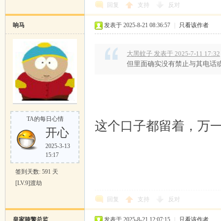
回复
支持
反对
响马
发表于 2025-8-21 08:36:57
|
只看该作者
大黑蚊子 发表于 2025-7-11 17:32
但里面确实没有禁止与其电话
TA的每日心情
这个口子都留着，万一
开心
2025-3-13
15:17
签到天数: 591 天
[LV.9]渡劫
回复
支持
反对
皇家骑警总监
发表于 2025-8-21 12:07:15
|
只看该作者