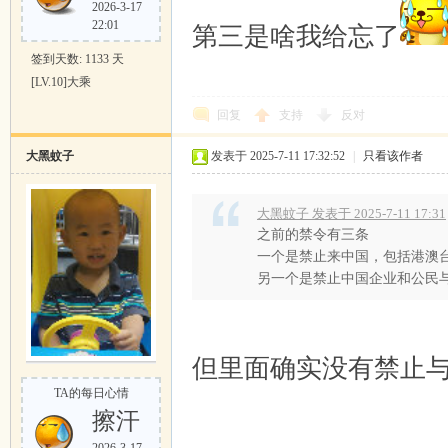
2026-3-17
22:01
第三是啥我给忘了
签到天数: 1133 天
[LV.10]大乘
回复
支持
反对
大黑蚊子
发表于 2025-7-11 17:32:52
|
只看该作者
大黑蚊子 发表于 2025-7-11 17:31
之前的禁令有三条
一个是禁止来中国，包括港澳
另一个是禁止中国企业和公民
但里面确实没有禁止
TA的每日心情
擦汗