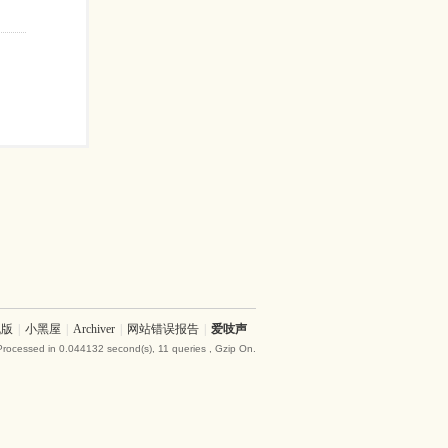
机版
|
小黑屋
|
Archiver
|
网站错误报告
|
爱吱声
Processed in 0.044132 second(s), 11 queries , Gzip On.