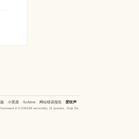
机版
|
小黑屋
|
Archiver
|
网站错误报告
|
爱吱声
Processed in 0.036348 second(s), 11 queries , Gzip On.