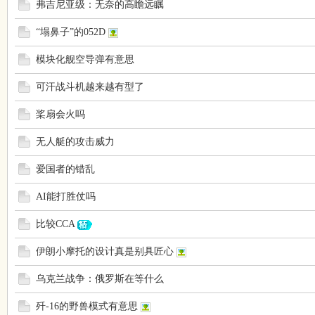
弗吉尼亚级：无奈的高瞻远瞩
吱
“塌鼻子”的052D
模块化舰空导弹有意思
可汗战斗机越来越有型了
桨扇会火吗
无人艇的攻击威力
爱国者的错乱
声
AI能打胜仗吗
比较CCA
伊朗小摩托的设计真是别具匠心
乌克兰战争：俄罗斯在等什么
歼-16的野兽模式有意思