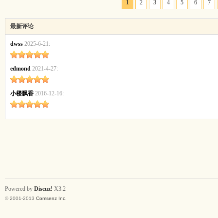
1
2
3
4
5
6
7
最新评论
dwss
2025-6-21:
edmond
2021-4-27:
小楼飘香
2016-12-16:
Powered by
Discuz!
X3.2
© 2001-2013
Comsenz Inc.