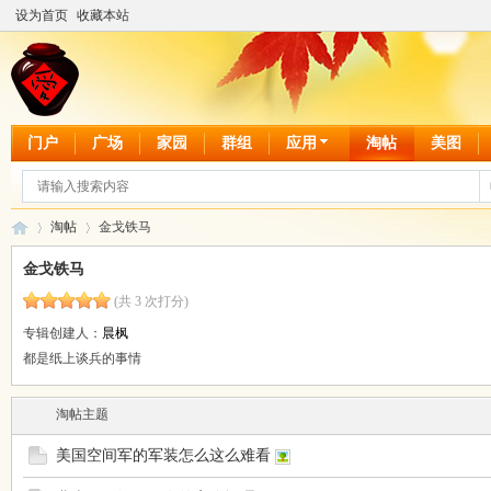
设为首页
收藏本站
门户
广场
家园
群组
应用
淘帖
美图
淘帖
金戈铁马
金戈铁马
(共 3 次打分)
爱
›
›
专辑创建人：
晨枫
都是纸上谈兵的事情
淘帖主题
美国空间军的军装怎么这么难看