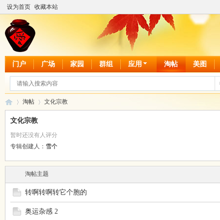
设为首页
收藏本站
门户
广场
家园
群组
应用
淘帖
美图
淘帖
文化宗教
文化宗教
暂时还没有人评分
爱
›
›
专辑创建人：
雪个
淘帖主题
转啊转啊转它个胞的
奥运杂感 2