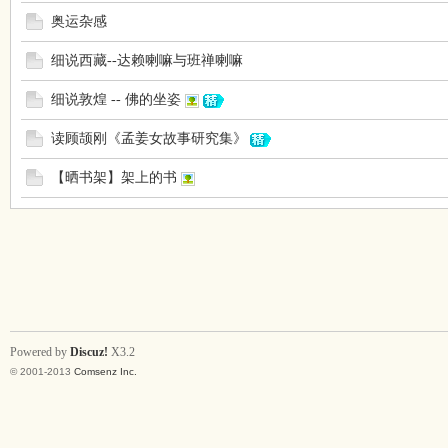
奥运杂感
吱
细说西藏--达赖喇嘛与班禅喇嘛
细说敦煌 -- 佛的坐姿
读顾颉刚《孟姜女故事研究集》
【晒书架】架上的书
声
Powered by
Discuz!
X3.2
© 2001-2013
Comsenz Inc.